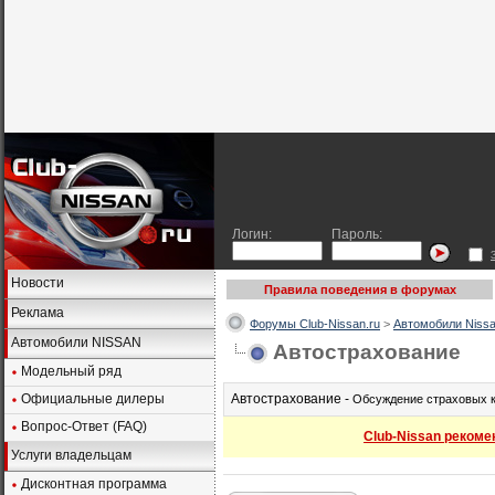
Логин:
Пароль:
Новости
Правила поведения в форумах
Реклама
Форумы Club-Nissan.ru
>
Автомобили Nissa
Автомобили NISSAN
Автострахование
Модельный ряд
Официальные дилеры
Автострахование -
Обсуждение страховых к
Вопрос-Ответ (FAQ)
Club-Nissan рекоме
Услуги владельцам
Дисконтная программа