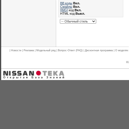
BB коды
Вкл.
Смайлы
Вкл.
[IMG]
код
Вкл.
HTML код
Выкл.
|
Новости
|
Реклама
|
Модельный ряд
|
Вопрос-Ответ (FAQ)
|
Дисконтная программа
|
О моделях
© 