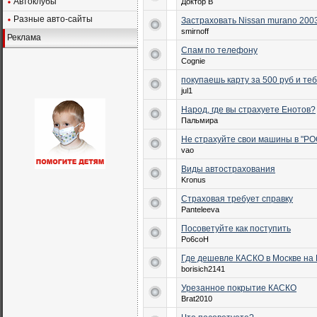
Автоклубы
Доктор B
Разные авто-сайты
Застраховать Nissan murano 2003
smirnoff
Реклама
Спам по телефону
Cognie
покупаешь карту за 500 руб и теб
jul1
Народ, где вы страхуете Енотов?
Пальмира
Не страхуйте свои машины в "Р
vao
Виды автострахования
Kronus
Страховая требует справку
Panteleeva
Посоветуйте как поступить
Po6coH
Где дешевле КАСКО в Москве на 
borisich2141
Урезанное покрытие КАСКО
Brat2010