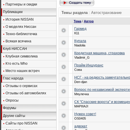
Партнеры и скидки
Публикации
Темы раздела
: Автострахование
История NISSAN
Тема
/
Автор
О моделях Ниссан
Гармед
К11
Техно-библиотечка
Купала
Всякая всячина
Niadolia
Клуб НИССАН
Кредитная машина, страховка
Клубная символика
Vladimir_G
Кто есть Who
Прайм Иншуранс
Сова
Место наших встреч
НСГ - на редкость замечтательн
Глас народа
Den-djan
Отзывы о сервисах
Вопрос по независимой эксперти
Отзывы об автомобилях
Мяулечка
Опросы
СК "Спасские ворота" и возмещ
MAPIIIAJI
Форумы
Нужен совет!
Другие сайты
OS0405
Сайты про NISSAN
адвокат