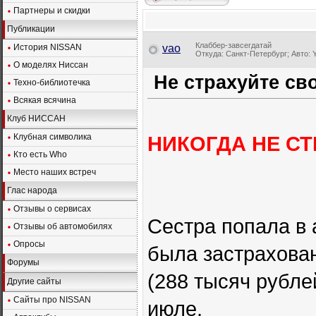
Партнеры и скидки
Публикации
Клаббер-завсегдатай
История NISSAN
vao
Откуда: Санкт-Петербург; Авто: Y
О моделях Ниссан
Не страхуйте с
Техно-библиотечка
Всякая всячина
Клуб НИССАН
Клубная символика
НИКОГДА НЕ СТ
Кто есть Who
Место наших встреч
Глас народа
Отзывы о сервисах
Сестра попала в 
Отзывы об автомобилях
Опросы
была застрахован
Форумы
(288 тысяч рубл
Другие сайты
Сайты про NISSAN
июле.