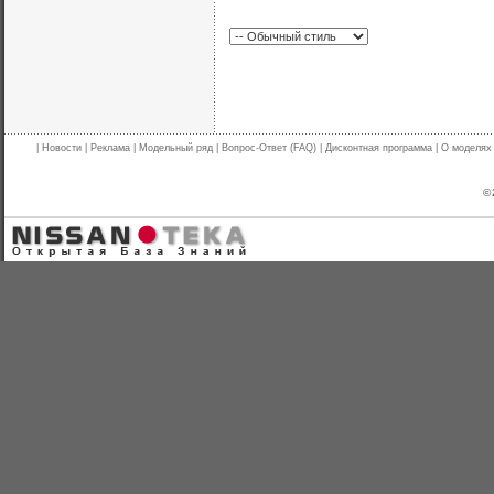
|
Новости
|
Реклама
|
Модельный ряд
|
Вопрос-Ответ (FAQ)
|
Дисконтная программа
|
О моделях
© 