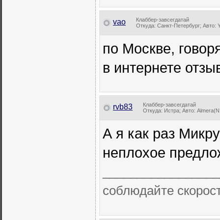
Клаббер-завсегдатай
vao
Откуда: Санкт-Петербург; Авто: Y
по Москве, говоря
в интернете отзыв
Клаббер-завсегдатай
rvb83
Откуда: Истра; Авто: Almera(N1
А я как раз Микр
неплохое предлож
_________________
соблюдайте скорос