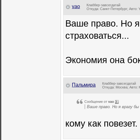
Клаббер-завсегдатай
vao
Откуда: Санкт-Петербург; Авто: Y
Ваше право. Но я
страховаться...
Экономия она бо
Клаббер-завсегдатай
Пальмира
Откуда: Москва; Авто: 
Сообщение от
vao
Ваше право. Но я врагу бы
кому как повезет