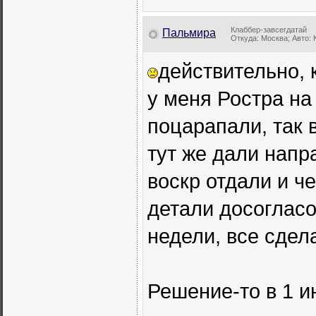
Клаббер-завсегдатай
Пальмира
Откуда: Москва; Авто: 
действительно, к
у меня Ростра на
поцарапали, так 
тут же дали напр
воскр отдали и ч
детали досогласо
недели, все сдела
Решение-то в 1 