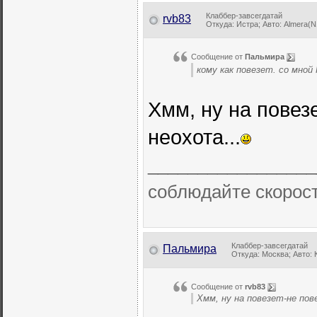
Клаббер-завсегдатай
rvb83
Откуда: Истра; Авто: Almera(N1
Сообщение от
Пальмира
кому как повезет. со мной
Хмм, ну на повез
неохота...
_________________
соблюдайте скорос
Клаббер-завсегдатай
Пальмира
Откуда: Москва; Авто: 
Сообщение от
rvb83
Хмм, ну на повезет-не по