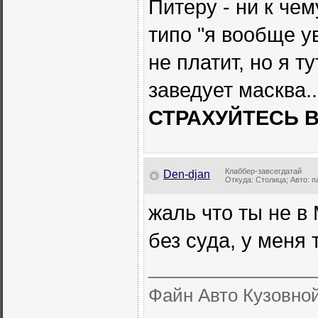
Питеру - ни к че
типо "я вообще у
не платит, но я т
заведует масква..
СТРАХУЙТЕСЬ В
Клаббер-завсегдатай
Den-djan
Откуда: Столица; Авто: 
жаль что ты не в
без суда, у меня
_________________
Файн Авто Кузовной