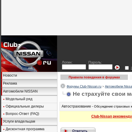
Логин:
Пароль:
Новости
Правила поведения в форумах
Реклама
Форумы Club-Nissan.ru
>
Автомобили Nissa
Автомобили NISSAN
Не страхуйте свои 
Модельный ряд
Официальные дилеры
Автострахование -
Обсуждение страховых к
Вопрос-Ответ (FAQ)
Club-Nissan рекоменду
Услуги владельцам
Дисконтная программа