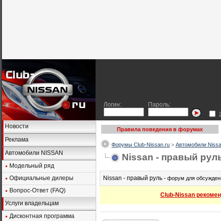
Логин:
Пароль:
Новости
Правила поведения в форумах
Реклама
Форумы Club-Nissan.ru
>
Автомобили Nissa
Автомобили NISSAN
Nissan - правый рул
Модельный ряд
Официальные дилеры
Nissan - правый руль -
форум для обсужден
Вопрос-Ответ (FAQ)
Club-Nissan рекомен
Услуги владельцам
Дисконтная программа