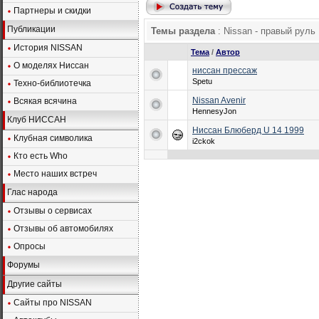
Партнеры и скидки
Публикации
Темы раздела
: Nissan - правый руль
История NISSAN
Тема
/
Автор
О моделях Ниссан
ниссан прессаж
Spetu
Техно-библиотечка
Nissan Avenir
Всякая всячина
HennesyJon
Клуб НИССАН
Ниссан Блюберд U 14 1999
Клубная символика
i2ckok
Кто есть Who
Место наших встреч
Глас народа
Отзывы о сервисах
Отзывы об автомобилях
Опросы
Форумы
Другие сайты
Сайты про NISSAN