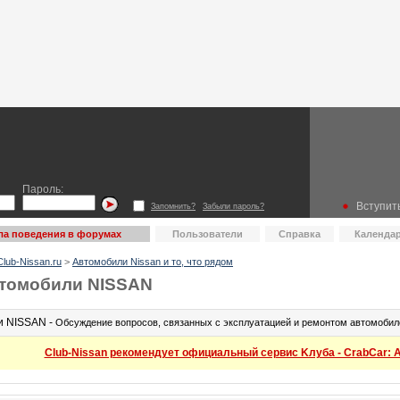
Пароль:
Вступить
Запомнить?
Забыли пароль?
ла поведения в форумах
Пользователи
Справка
Календа
lub-Nissan.ru
>
Автомобили Nissan и то, что рядом
томобили NISSAN
и NISSAN -
Обсуждение вопросов, связанных с эксплуатацией и ремонтом автомобил
Club-Nissan рекомендует официальный сервис Kлуба - CrabCar: Ав