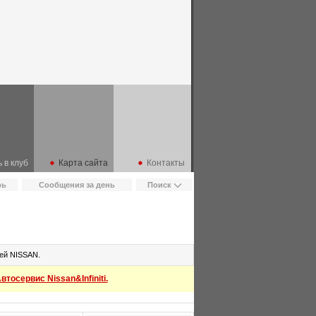
 в клуб
Карта сайта
Контакты
рь
Сообщения за день
Поиск
ей NISSAN.
тосервис Nissan&Infiniti.