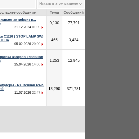
Искать в этом разделе
оследнее сообщение
Темы
Сообщений
ливает антифриз в...
9,130
77,791
iy
21.12.2024
01:09
а C1116 ( STOP LAMP SW)
465
3,424
OCHA
05.02.2026
20:00
ировка зазоров клапанов
1,253
12,945
V
25.04.2026
14:06
лудеры - 63. Вечная тема.
13,290
371,781
ей!
11.07.2026
22:47