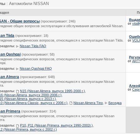
елы
: Автомобили NISSAN
аздел
П
Выдав
SAN - Общие вопросы
(просматривают: 246)
от
vitall
ждение общих вопросов эксплуатации и обслуживания автомобилей Nissan.
an Tiida
(просматривают: 18)
Ошибк
ждение специфических вопросов, относящихся к эксплуатации Nissan Tiida.
от
VOL
разделы
:
Nissan Tiida FAQ
san Qashqai
(просматривают: 58)
Регул
ждение специфических вопросов, относящихся к эксплуатации Nissan
от
ART
qai.
разделы
:
Nissan Qashqai FAQ
san Almera
(просматривают: 648)
ждение специфических вопросов, относящихся к эксплуатации Nissan
ra.
Алкоф
от
Серг
разделы
:
N15 (Nissan Almera, выпуск 1995-2000 г.)
,
6 (Nissan Almera, выпуск 2000-2006 г.)
,
5 (Nissan Almera, выпуск с 2013 г.)
,
0 (Nissan Almera Classic, выпуск с 2006 г.)
,
Nissan Almera Tino
,
Беседка
san Primera
(просматривают: 314)
ждение специфических вопросов, относящихся к эксплуатации Nissan
era.
разделы
:
P10, P11 (Nissan Primera, выпуск 1990-2002г.)
,
2 (Nissan Primera, выпуск с 2002 г.)