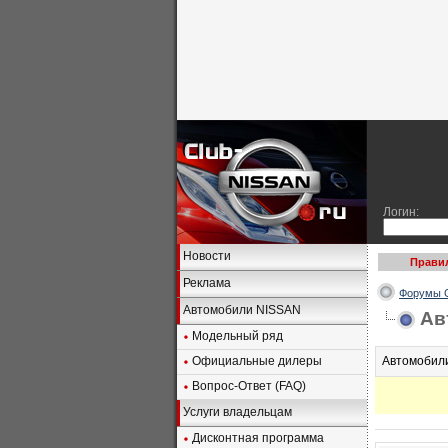
Логин:
Новости
Прави
Реклама
Форумы C
Автомобили NISSAN
Ав
Модельный ряд
Официальные дилеры
Автомобил
Вопрос-Ответ (FAQ)
Услуги владельцам
Дисконтная программа