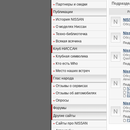
Подразд
Партнеры и скидки
Публикации
Р
История NISSAN
NIS
Обсу
О моделях Ниссан
Niss
Техно-библиотечка
Обсу
Всякая всячина
Под
Клуб НИССАН
Nis
Обсу
Клубная символика
Qash
Кто есть Who
Под
Место наших встреч
Nis
Обсу
Глас народа
Alme
Под
Отзывы о сервисах
N1
G1
Отзывы об автомобилях
B1
Опросы
Nis
Форумы
Обсу
Prim
Другие сайты
Под
P1
Сайты про NISSAN