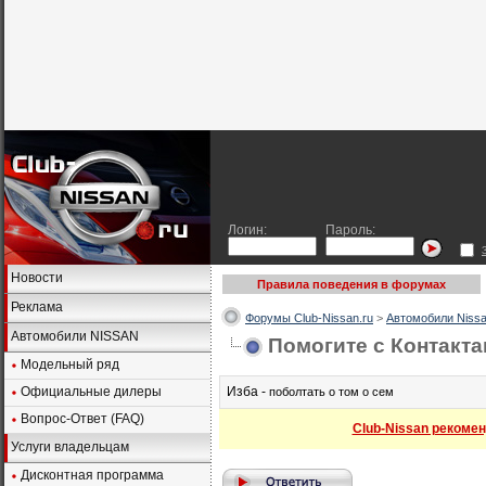
Логин:
Пароль:
Новости
Правила поведения в форумах
Реклама
Форумы Club-Nissan.ru
>
Автомобили Nissa
Автомобили NISSAN
Помогите с Контакт
Модельный ряд
Официальные дилеры
Изба -
поболтать о том о сем
Вопрос-Ответ (FAQ)
Club-Nissan рекомен
Услуги владельцам
Дисконтная программа