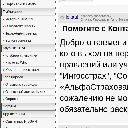
Партнеры и скидки
Публикации
Клаббер-завсегдатай
lokaut
История NISSAN
Откуда: Ярославль; Авто: Nissan
О моделях Ниссан
Помогите с Конт
Техно-библиотечка
Доброго времени 
Всякая всячина
Клуб НИССАН
кого выход на пе
Клубная символика
правлений или у
Кто есть Who
Место наших встреч
"Ингосстрах", "Со
Глас народа
«АльфаСтраховани
Отзывы о сервисах
Отзывы об автомобилях
сожалению не мог
Опросы
Форумы
обязательно раск
Другие сайты
Сайты про NISSAN