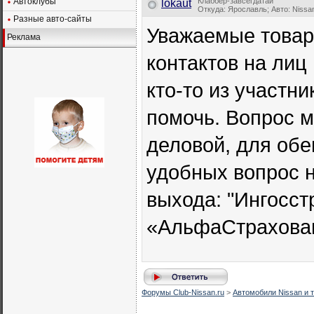
Автоклубы
Клаббер-завсегдатай
lokaut
Откуда: Ярославль; Авто: Nissan
Разные авто-сайты
Уважаемые товари
Реклама
контактов на лиц
кто-то из участн
помочь. Вопрос м
деловой, для обе
удобных вопрос н
выхода: "Ингосстр
«АльфаСтрахова
Форумы Club-Nissan.ru
>
Автомобили Nissan и т