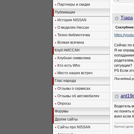
Партнеры и скидки
Публикации
Tjapa
История NISSAN
О моделях Ниссан
Соклубник,
Техно-библиотечка
https://yo
Всякая всячина
Сейчас по 
Клуб НИССАН
Я не оправ
попаданием
Клубная символика
родителям,
Кто есть Who
ситуации?
PS Если эт
Место наших встреч
Последний р
Глас народа
Отзывы о сервисах
ant19
Отзывы об автомобилях
Опросы
Водитель в
Форумы
но понять 
взял если 
Другие сайты
___________
Кончил дело 
Сайты про NISSAN