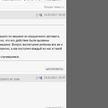
Опции темы
#
1
14.03.2017, 20:16
вшего по машине из игрушечного автомата.
но, что его действия были вызваны
машине. Вопрос воспитания ребенка все же к
ресно, а как поступил каждый из нас в такой
в случившимся.
#
2
14.03.2017, 20:47
YD25DDTi,АТ 2008