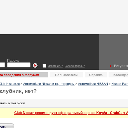
Пароль:
Вступить
Запомнить?
Забыли пароль?
ла поведения в форумах
Пользователи
Справка
Календа
lub-Nissan.ru
>
Автомобили Nissan и то, что рядом
>
Автомобили NISSAN
>
Nissan Path
клубник, нет?
лтать о том о сем
Club-Nissan рекомендует официальный сервис Kлуба - CrabCar: Ав