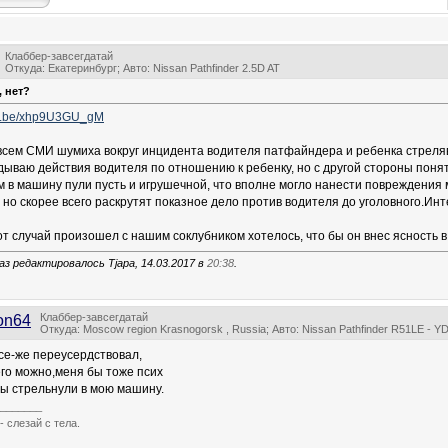
Клаббер-завсегдатай
Откуда: Екатеринбург; Авто: Nissan Pathfinder 2.5D AT
 нет?
utu.be/xhp9U3GU_gM
всем СМИ шумиха вокруг инцидента водителя патфайндера и ребенка стреля
дываю действия водителя по отношению к ребенку, но с другой стороны понят
 в машину пули пусть и игрушечной, что вполне могло нанести повреждения 
 но скорее всего раскрутят показное дело против водителя до уголовного.Инте
от случай произошел с нашим соклубником хотелось, что бы он внес ясность 
аз редактировалось Tjapa, 14.03.2017 в
20:38
.
Клаббер-завсегдатай
on64
Откуда: Moscow region Krasnogorsk , Russia; Авто: Nissan Pathfinder R51LE - 
се-же переусердствовал,
его можно,меня бы тоже псих
бы стрельнули в мою машину.
_______
- слезай с тела.