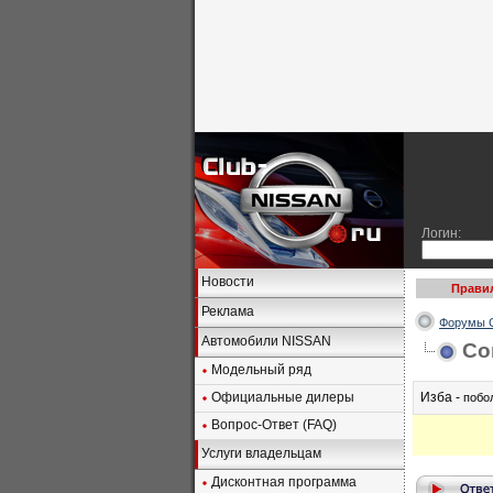
Логин:
Новости
Прави
Реклама
Форумы C
Автомобили NISSAN
Со
Модельный ряд
Официальные дилеры
Изба -
побо
Вопрос-Ответ (FAQ)
Услуги владельцам
Дисконтная программа