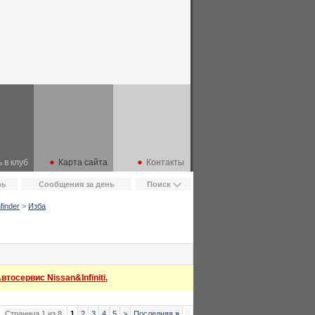
 в клуб
Карта сайта
Контакты
рь
Сообщения за день
Поиск
finder
>
Изба
тосервис Nissan&Infiniti.
Страница 1 из 8
1
2
3
4
5
>
Последняя
»