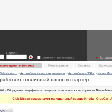
Пароль:
Вступить
Запомнить?
Забыли пароль?
ла поведения в форумах
Пользователи
Справка
Календа
lub-Nissan.ru
>
Автомобили Nissan и то, что рядом
>
Автомобили NISSAN
>
Nissan Max
 работает топливный насос и стартер
ima -
Обсуждение специфических вопросов, относящихся к эксплуатации Nissan Maxi
Club-Nissan рекомендует официальный сервис Kлуба - CrabCar: Ав