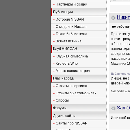
Партнеры и скидки
Публикации
Никит
История NISSAN
О моделях Ниссан
не работае
Техно-библиотечка
Приветству
свечи - ре
Всякая всячина
а 1 не реаг
Клуб НИССАН
нашли один
соединение
Клубная символика
насос при 
Кто есть Who
Машинка 19
Место наших встреч
Добавлено че
Глас народа
И ещё, не з
дверей клю
Отзывы о сервисах
Последний р
Отзывы об автомобилях
Опросы
Sam1
Форумы
Другие сайты
Ищи ещё об
Сайты про NISSAN