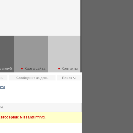
 в клуб
Карта сайта
Контакты
рь
Сообщения за день
Поиск
ima
ma.
тосервис Nissan&Infiniti.