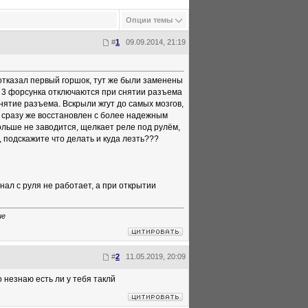
Опции темы
#
1
09.09.2014, 21:19
отказал первый горшок, тут же были заменены
 и 3 форсунка отключаются при снятии разъема
снятие разъема. Вскрыли жгут до самых мозгов,
и сразу же восстановлен с более надежным
ольше не заводится, щелкает реле под рулём,
 подскажите что делать и куда лезть???
гнал с руля не работает, а при открытии
ие
#
2
11.05.2019, 20:09
 незнаю есть ли у тебя таклй