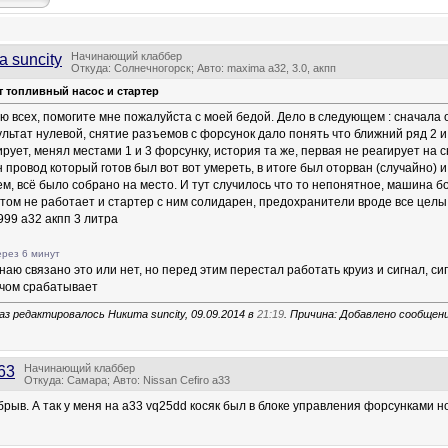
Начинающий клаббер
а suncity
Откуда: Солнечногорск; Авто: maxima a32, 3.0, акпп
т топливный насос и стартер
ю всех, помогите мне пожалуйста с моей бедой. Дело в следующем : сначала 
зультат нулевой, снятие разъемов с форсунок дало понять что ближний ряд 2
ирует, менял местами 1 и 3 форсунку, история та же, первая не реагирует на 
 провод который готов был вот вот умереть, в итоге был оторван (случайно) 
м, всё было собрано на место. И тут случилось что то непонятное, машина б
этом не работает и стартер с ним солидарен, предохранители вроде все целы,
99 а32 акпп 3 литра
рез 6 минут
наю связано это или нет, но перед этим перестал работать круиз и сигнал, си
чом срабатывает
аз редактировалось Никита suncity, 09.09.2014 в
21:19
. Причина: Добавлено сообщен
Начинающий клаббер
63
Откуда: Самара; Авто: Nissan Cefiro a33
рыв. А так у меня на а33 vq25dd косяк был в блоке управления форсунками но