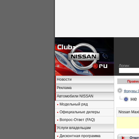
Логин:
Новости
Прави
Реклама
Форумы C
Автомобили NISSAN
не
Модельный ряд
Официальные дилеры
Nissan Max
Вопрос-Ответ (FAQ)
Услуги владельцам
Дисконтная программа