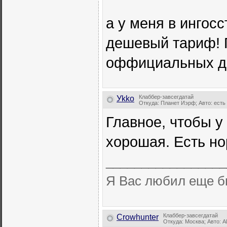
а у меня в ингос
дешевый тариф! П
оффициальных д
Клаббер-завсегдатай
Уkkо
Откуда: Планет Иэрф; Авто: есть
Главное, чтобы 
хорошая. Есть н
_________________
Я Вас любил еще б
Клаббер-завсегдатай
Crowhunter
Откуда: Москва; Авто: A