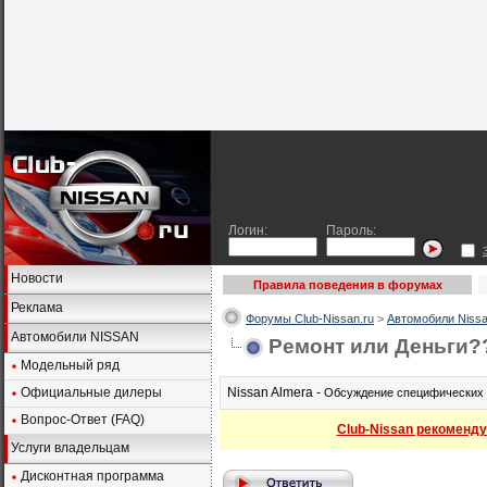
Логин:
Пароль:
Новости
Правила поведения в форумах
Реклама
Форумы Club-Nissan.ru
>
Автомобили Nissa
Автомобили NISSAN
Ремонт или Деньги?
Модельный ряд
Официальные дилеры
Nissan Almera -
Обсуждение специфических в
Вопрос-Ответ (FAQ)
Club-Nissan рекоменду
Услуги владельцам
Дисконтная программа