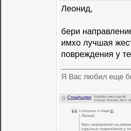
Леонид,
бери направление
имхо лучшая жест
повреждения у те
_________________
Я Вас любил еще б
Клаббер-завсегдатай
Crowhunter
Откуда: Москва; Авто: A
Сообщение от
Снуп
Леонид,
бери направление на ремон
скрытые повреждения у т