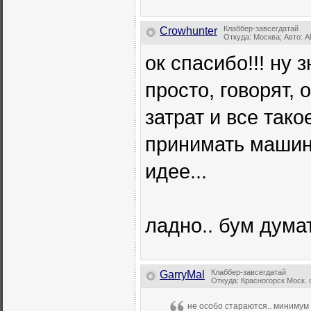
Клаббер-завсегдатай
Crowhunter
Откуда: Москва; Авто: A
ок спасибо!!! ну 
просто, говорят,
затрат и все тако
принимать машину
идее...
ладно.. бум дума
Клаббер-завсегдатай
GarryMal
Откуда: Красногорск Моск. 
не особо стараются.. минимум 