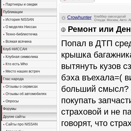
Партнеры и скидки
Публикации
Клаббер-завсегдатай
Crowhunter
История NISSAN
Откуда: Москва; Авто: A
О моделях Ниссан
Ремонт или Ден
Техно-библиотечка
Попал в ДТП сре
Всякая всячина
Клуб НИССАН
крышка багажника
Клубная символика
вытянуть кузов с
Кто есть Who
Место наших встреч
бэха въехала=( ви
Глас народа
больший смысл? 
Отзывы о сервисах
Отзывы об автомобилях
покупать запчаст
Опросы
Форумы
страховой и не п
Другие сайты
говорят, что стр
Сайты про NISSAN