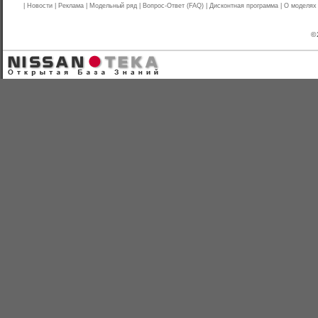
|
Новости
|
Реклама
|
Модельный ряд
|
Вопрос-Ответ (FAQ)
|
Дисконтная программа
|
О моделях
© 