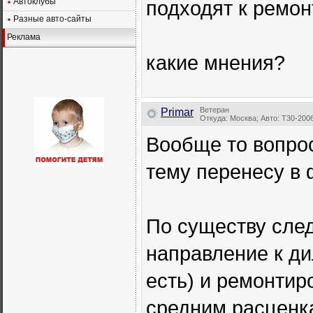
Автоклубы
подходят к ремонт
Разные авто-сайты
Реклама
какие мнения?
Ветеран
Primar
Откуда: Москва; Авто: Т30-200
Вообще то вопро
тему перенесу в
По существу сле
направление к ди
есть) и ремонтир
средним расценка