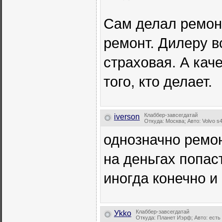
Сам делал ремон
ремонт. Дилеру в
страховая. А кач
того, кто делает.
Клаббер-завсегдатай
iverson
Откуда: Москва; Авто: Volvo s
однозначно ремо
на деньгах попаст
иногда конечно и 
Клаббер-завсегдатай
Уkkо
Откуда: Планет Иэрф; Авто: есть