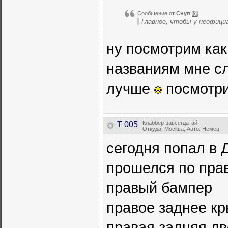
Сообщение от
Снуп
Главное, чтобы у неофици
ну посмотрим как
названиям мне сл
лучше
посмотри
Клаббер-завсегдатай
T 005
Откуда: Москва; Авто: Немец
сегодня попал в 
прошелся по прав
правый бампер
правое заднее к
правая задняя д