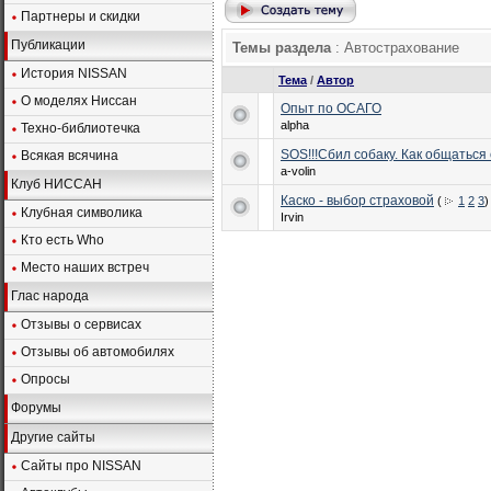
Партнеры и скидки
Публикации
Темы раздела
: Автострахование
История NISSAN
Тема
/
Автор
О моделях Ниссан
Опыт по ОСАГО
alpha
Техно-библиотечка
SOS!!!Cбил собаку. Как общаться
Всякая всячина
a-volin
Клуб НИССАН
Каско - выбор страховой
(
1
2
3
)
Клубная символика
Irvin
Кто есть Who
Место наших встреч
Глас народа
Отзывы о сервисах
Отзывы об автомобилях
Опросы
Форумы
Другие сайты
Сайты про NISSAN