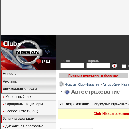
Логин:
Пароль:
Новости
Правила поведения в форумах
Реклама
Форумы Club-Nissan.ru
>
Автомобили Nissa
Автомобили NISSAN
Автострахование
Модельный ряд
Официальные дилеры
Автострахование -
Обсуждение страховых к
Вопрос-Ответ (FAQ)
Club-Nissan рекомен
Услуги владельцам
Дисконтная программа