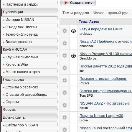
Партнеры и скидки
Публикации
Темы раздела
: Nissan - правый руль
История NISSAN
Тема
/
Автор
О моделях Ниссан
нету 4 передачи на Laurel
prololzzz
Техно-библиотечка
Nissan AD Проблема с рулевой
Всякая всячина
abubenok
Клуб НИССАН
Nissan Presage VNU-30 систе
Клубная символика
DeadMoroz
Кто есть Who
Ниссан Ванетте 2012 года дви
itur
Место наших встреч
Прыгают стрелки приборов.
Глас народа
Persei
Отзывы о сервисах
Замена шкифов клиновидовых 
Отзывы об автомобилях
TonySPB
Опросы
NISSAN DAYZ - что за зверь-?
alltum
Форумы
Покупка Nissan Largo w30
Другие сайты
brovik
Сайты про NISSAN
Nissan Laurel посторонний звук