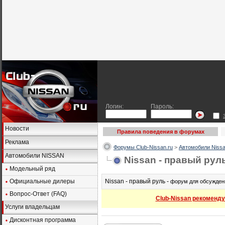
Логин:
Пароль:
Новости
Правила поведения в форумах
Реклама
Форумы Club-Nissan.ru
>
Автомобили Nissa
Автомобили NISSAN
Nissan - правый рул
Модельный ряд
Официальные дилеры
Nissan - правый руль -
форум для обсужден
Вопрос-Ответ (FAQ)
Club-Nissan рекоменду
Услуги владельцам
Дисконтная программа