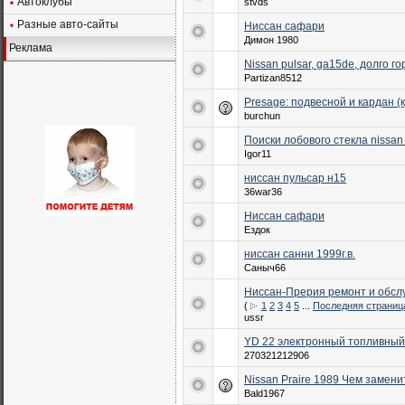
Автоклубы
stvds
Разные авто-сайты
Ниссан сафари
Димон 1980
Реклама
Nissan pulsar, ga15de, долго 
Partizan8512
Presage: подвесной и кардан (
burchun
Поиски лобового стекла nissan 
Igor11
ниссан пульсар н15
36war36
Ниссан сафари
Ездок
ниссан санни 1999г.в.
Саныч66
Ниссан-Прерия ремонт и обсл
(
1
2
3
4
5
...
Последняя страниц
ussr
YD 22 электронный топливный
270321212906
Nissan Praire 1989 Чем замен
Bald1967