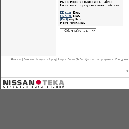
Вы
не можете
прикреплять файлы
Вы
не можете
редактировать сообщения
BB коды
Вкл.
Смайлы
Вкл.
[IMG]
код
Вкл.
HTML код
Выкл.
|
Новости
|
Реклама
|
Модельный ряд
|
Вопрос-Ответ (FAQ)
|
Дисконтная программа
|
О моделях
© 