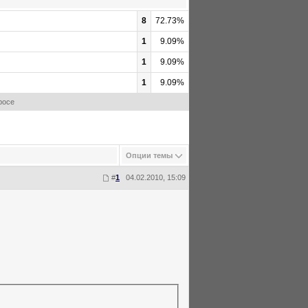
8
72.73%
1
9.09%
1
9.09%
1
9.09%
росе
Опции темы
#
1
04.02.2010, 15:09