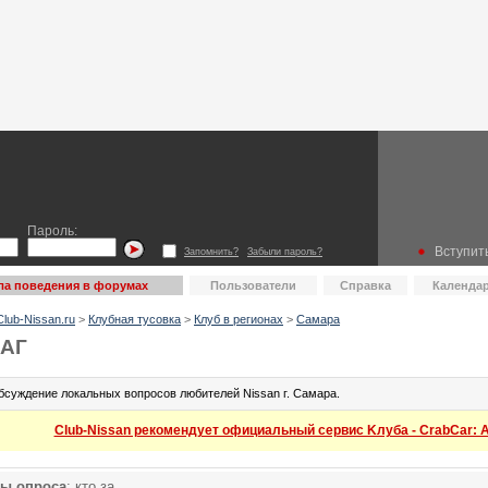
Пароль:
Вступить
Запомнить?
Забыли пароль?
ла поведения в форумах
Пользователи
Справка
Календа
lub-Nissan.ru
>
Клубная тусовка
>
Клуб в регионах
>
Самара
АГ
бсуждение локальных вопросов любителей Nissan г. Самара.
Club-Nissan рекомендует официальный сервис Kлуба - CrabCar: Ав
ты опроса
: кто за