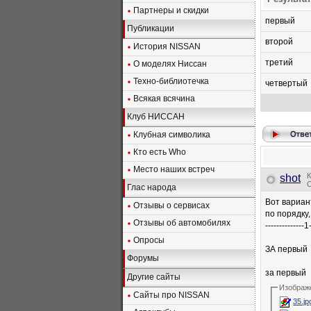
Партнеры и скидки
первый
Публикации
второй
История NISSAN
третий
О моделях Ниссан
Техно-библиотечка
четвертый
Всякая всячина
Клуб НИССАН
Клубная символика
Кто есть Who
Место наших встреч
К
shot
О
Глас народа
Вот вариан
Отзывы о сервисах
по порядку,
Отзывы об автомобилях
--------------1
Опросы
ЗА первый
Форумы
за первый
Другие сайты
Изображ
Сайты про NISSAN
35.jp