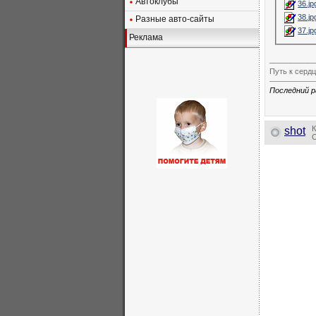
Автоклубы
36.jp
38.jp
Разные авто-сайты
37.jp
Реклама
___________
Путь к серд
Последний р
К
shot
О