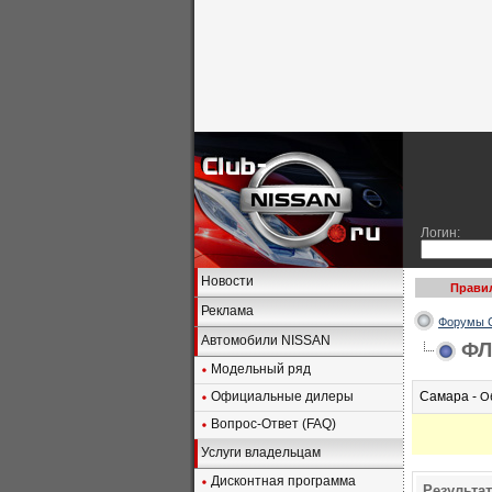
Логин:
Новости
Прави
Реклама
Форумы C
Автомобили NISSAN
ФЛ
Модельный ряд
Официальные дилеры
Самара -
О
Вопрос-Ответ (FAQ)
Услуги владельцам
Дисконтная программа
Результа