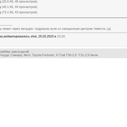
g
(25.6 Кб, 48 просмотров)
g
(40.1 Кб, 44 просмотров)
g
(73.1 Кб, 43 просмотров)
_______
цу лежит через желудок- подумала пуля со смещенным центром тяжести. (ц)
аз редактировалось shot, 25.02.2010 в
10:10
.
лаббер-завсегдатай
ткуда: Самара; Авто: Toyota Fortuner; Х-Trail Т30-2,0 -Т31-2,5-были