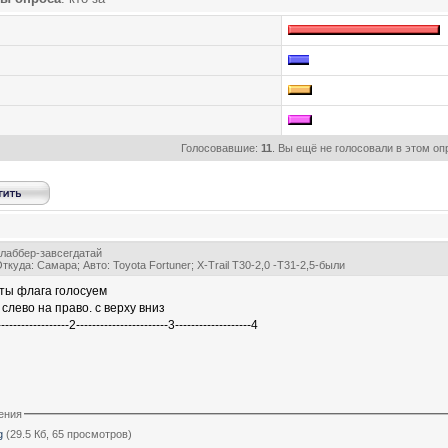
Голосовавшие:
11
. Вы ещё не голосовали в этом оп
лаббер-завсегдатай
ткуда: Самара; Авто: Toyota Fortuner; Х-Trail Т30-2,0 -Т31-2,5-были
ты флага голосуем
 слево на право. с верху вниз
------------------2-----------------------3-------------------4
ения
g
(29.5 Кб, 65 просмотров)