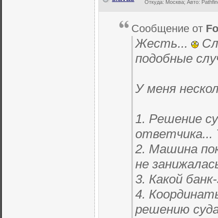
Откуда: Москва; Авто: Pathfin
Сообщение от
F
Жесть...
Сло
подобные слу
У меня нескол
1. Решение с
ответчика...
2. Машина по
не занижалас
3. Какой бан
4. Координат
решению суд