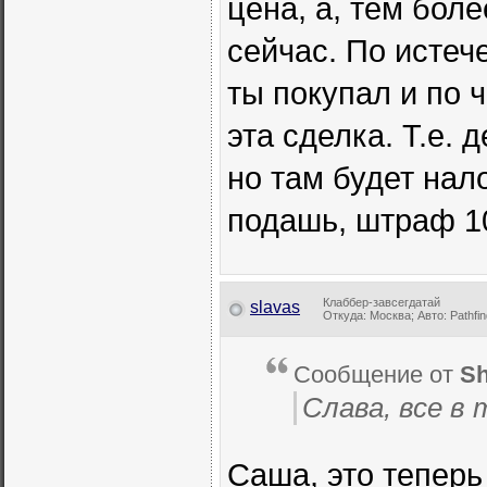
цена, а, тем боле
сейчас. По истече
ты покупал и по 
эта сделка. Т.е.
но там будет нал
подашь, штраф 1
Клаббер-завсегдатай
slavas
Откуда: Москва; Авто: Pathfin
Сообщение от
Sh
Слава, все в 
Саша, это теперь