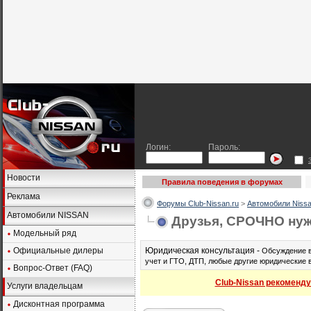
Логин:
Пароль:
Новости
Правила поведения в форумах
Реклама
Форумы Club-Nissan.ru
>
Автомобили Nissa
Автомобили NISSAN
Друзья, СРОЧНО нужн
Модельный ряд
Официальные дилеры
Юридическая консультация -
Обсуждение в
учет и ГТО, ДТП, любые другие юридические 
Вопрос-Ответ (FAQ)
Club-Nissan рекоменду
Услуги владельцам
Дисконтная программа