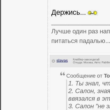
Держись...
_________________
Лучше один раз нап
питаться падалью..
Клаббер-завсегдатай
slavas
Откуда: Москва; Авто: Pathfin
Сообщение от
To
1. Ты знал, 
2. Салон, зна
ввязался в э
3. Салон "не