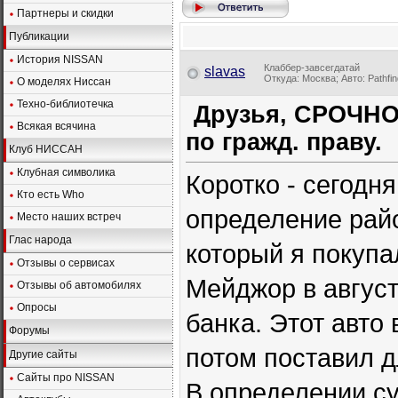
Партнеры и скидки
Публикации
История NISSAN
Клаббер-завсегдатай
slavas
Откуда: Москва; Авто: Pathfin
О моделях Ниссан
Техно-библиотечка
Друзья, СРОЧНО
Всякая всячина
по гражд. праву.
Клуб НИССАН
Клубная символика
Коротко - сегодн
Кто есть Who
определение райо
Место наших встреч
Глас народа
который я покупа
Отзывы о сервисах
Мейджор в август
Отзывы об автомобилях
Опросы
банка. Этот авто 
Форумы
потом поставил д
Другие сайты
Сайты про NISSAN
В определении су