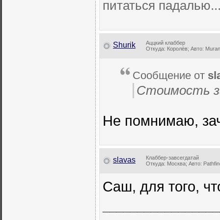
питаться падалью..
Аццкий клаббер
Shurik
Откуда: Королёв; Авто: Muran
Сообщение от
sl
Стоимость з
Не помнимаю, за
Клаббер-завсегдатай
slavas
Откуда: Москва; Авто: Pathfin
Саш, для того, ч
_________________