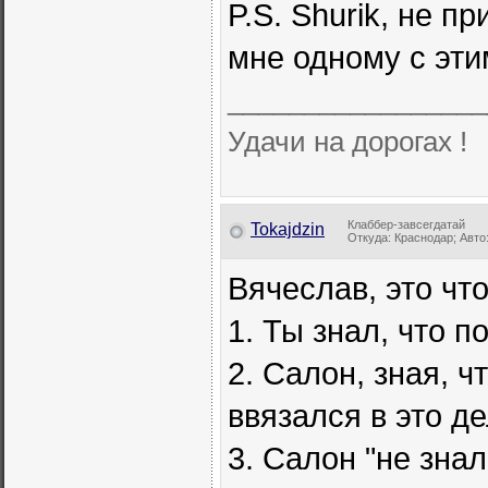
P.S. Shurik, не п
мне одному с этим
_________________
Удачи на дорогах !
Клаббер-завсегдатай
Tokajdzin
Откуда: Краснодар; Авто:
Вячеслав, это чт
1. Ты знал, что 
2. Салон, зная, ч
ввязался в это д
3. Салон "не зна