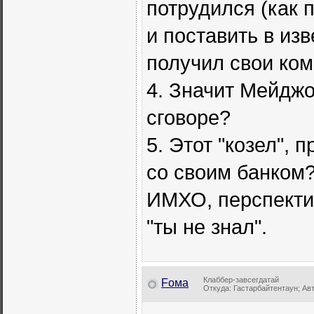
потрудился (как 
и поставить в изв
получил свои ко
4. Значит Мейджо
сговоре?
5. Этот "козел", 
со своим банком
ИМХО, перспектив
"ты не знал".
Клаббер-завсегдатай
Fома
Откуда: Гастарбайтентаун; Авто