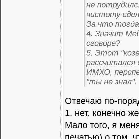
не потрудилс
чистоту сдел
За что тогда
4. Значит Ме
сговоре?
5. Этот "козе
рассчитался 
ИМХО, перспе
"ты не знал".
Отвечаю по-поря
1. нет, конечно ж
Мало того, я мен
печатью) о том, 