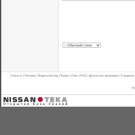
|
Новости
|
Реклама
|
Модельный ряд
|
Вопрос-Ответ (FAQ)
|
Дисконтная программа
|
О моделях
© 