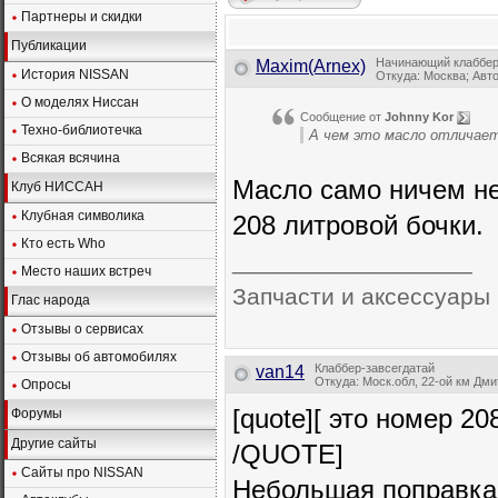
Партнеры и скидки
Публикации
Начинающий клаббе
Maxim(Arnex)
История NISSAN
Откуда: Москва; Авт
О моделях Ниссан
Сообщение от
Johnny Kor
Техно-библиотечка
А чем это масло отличае
Всякая всячина
Масло само ничем не
Клуб НИССАН
Клубная символика
208 литровой бочки.
Кто есть Who
__________________
Место наших встреч
Запчасти и аксессуары 
Глас народа
Отзывы о сервисах
Отзывы об автомобилях
Клаббер-завсегдатай
van14
Откуда: Моск.обл, 22-ой км Дмитр
Опросы
[quote][ это номер 20
Форумы
Другие сайты
/QUOTE]
Сайты про NISSAN
Небольшая поправка. 