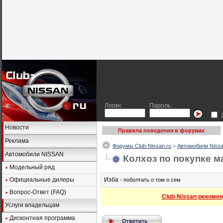
Логин:
Пароль:
Новости
Правила поведения в форумах
Реклама
Форумы Club-Nissan.ru
>
Автомобили Nissa
Автомобили NISSAN
Колхоз по покупке м
Модельный ряд
Официальные дилеры
Изба -
поболтать о том о сем
Вопрос-Ответ (FAQ)
Club-Nissan рекомен
Услуги владельцам
Дисконтная программа