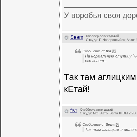
_________________
У воробья своя доро
Клаббер-завсегдатай
Seam
Откуда: Г. Новороссийск; Авто: N
Сообщение от
frvr
На нормальную ступицу "ч
его знает...
Так там аглицким
кЕтай!
Клаббер-завсегдатай
frvr
Откуда: MO; Авто: Santa III DM 2.2D 
Сообщение от
Seam
Так там аглицким и ишпан