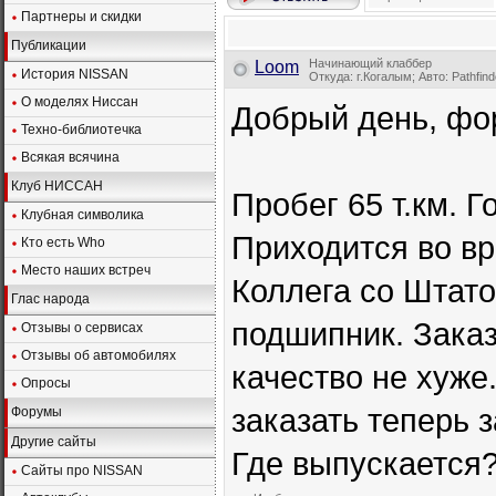
Партнеры и скидки
Публикации
Начинающий клаббер
Loom
История NISSAN
Откуда: г.Когалым; Авто: Pathfin
О моделях Ниссан
Добрый день, фо
Техно-библиотечка
Всякая всячина
Клуб НИССАН
Пробег 65 т.км. 
Клубная символика
Приходится во вр
Кто есть Who
Место наших встреч
Коллега со Штато
Глас народа
подшипник. Заказ
Отзывы о сервисах
Отзывы об автомобилях
качество не хуже
Опросы
заказать теперь 
Форумы
Другие сайты
Где выпускается
Сайты про NISSAN