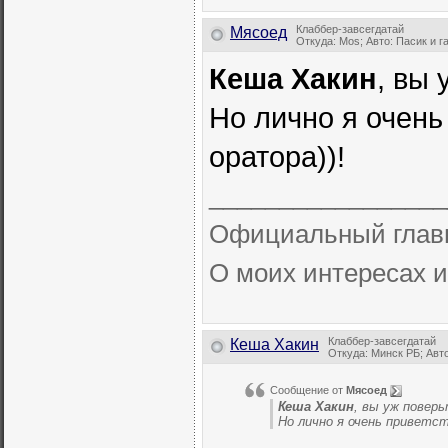
Клаббер-завсегдатай
Мясоед
Откуда: Mos; Авто: Пасик и г
Кеша Хакин
, вы
Но лично я очень
оратора))!
_________________
Официальный глав
О моих интересах и
Клаббер-завсегдатай
Кеша Хакин
Откуда: Минск РБ; Авто:
Сообщение от
Мясоед
Кеша Хакин
, вы уж повер
Но лично я очень приветст