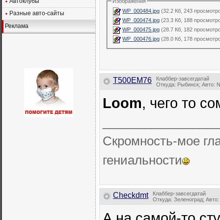
Автоклубы
Изображения
WP_000484.jpg
(32.2 Кб, 243 просмотр
Разные авто-сайты
WP_000474.jpg
(23.3 Кб, 188 просмотр
Реклама
WP_000475.jpg
(28.7 Кб, 182 просмотр
WP_000476.jpg
(28.0 Кб, 178 просмотр
Клаббер-завсегдатай
T500EM76
Откуда: Рыбинск; Авто: N
Loom
, чего то со
_________________
Скромность-мое гла
гениальности
Клаббер-завсегдатай
Checkdmt
Откуда: Зеленоград; Авто: 
А на самой-то ст