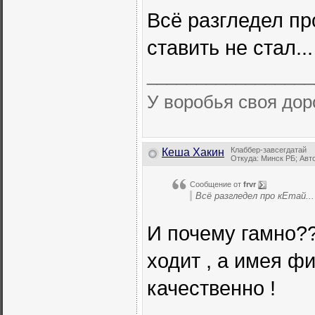
Всё разгледел пр
ставить не стал...
_________________
У воробья своя доро
Клаббер-завсегдатай
Кеша Хакин
Откуда: Минск РБ; Авто:
Сообщение от
frvr
Всё разгледел про кЕтай..
И почему гамно?
ходит , а имея ф
качественно !