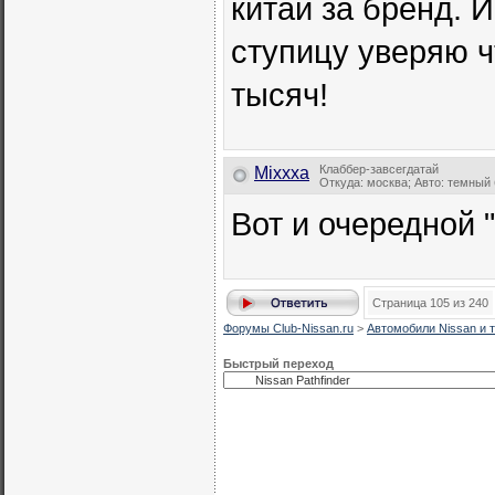
китай за бренд. 
ступицу уверяю ч
тысяч!
Клаббер-завсегдатай
Mixxxa
Откуда: москва; Авто: темный
Вот и очередной 
Страница 105 из 240
Форумы Club-Nissan.ru
>
Автомобили Nissan и т
Быстрый переход