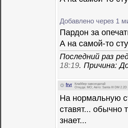
Добавлено через 1 м
Пардон за опечат
А на самой-то ст
Последний раз ред
18:19
. Причина: 
Клаббер-завсегдатай
frvr
Откуда: MO; Авто: Santa III DM 2.2D 
На нормальную с
ставят... обычно 
знает...