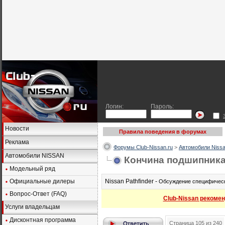
Логин:
Пароль:
Новости
Правила поведения в форумах
Реклама
Форумы Club-Nissan.ru
>
Автомобили Nissa
Автомобили NISSAN
Кончина подшипника
Модельный ряд
Официальные дилеры
Nissan Pathfinder -
Обсуждение специфически
Вопрос-Ответ (FAQ)
Club-Nissan рекомен
Услуги владельцам
Дисконтная программа
Страница 105 из 240