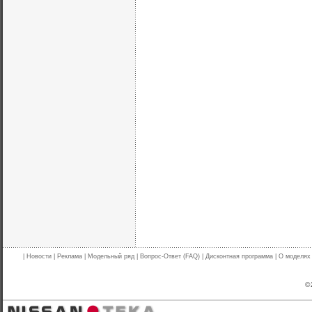
|
Новости
|
Реклама
|
Модельный ряд
|
Вопрос-Ответ (FAQ)
|
Дисконтная программа
|
О моделях
© 