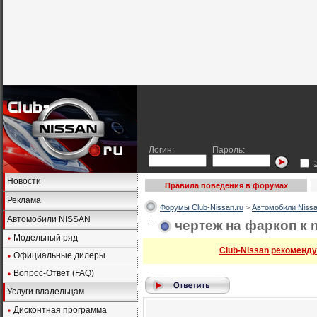
Логин:
Пароль:
Новости
Правила поведения в форумах
Реклама
Форумы Club-Nissan.ru
>
Автомобили Nissa
Автомобили NISSAN
чертеж на фаркоп к n
Модельный ряд
Club-Nissan рекоменду
Официальные дилеры
Вопрос-Ответ (FAQ)
Услуги владельцам
Дисконтная программа