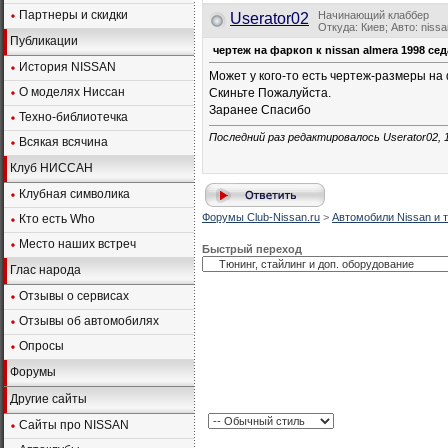
Партнеры и скидки
Начинающий клаббер
Userator02
Откуда: Киев; Авто: niss
Публикации
чертеж на фаркоп к nissan almera 1998 се
История NISSAN
Может у кого-то есть чертеж-размеры на 
О моделях Ниссан
Скиньте Пожалуйста.
Заранее Спасибо
Техно-библиотечка
Последний раз редактировалось Userator02, 
Всякая всячина
Клуб НИССАН
Клубная символика
Форумы Club-Nissan.ru
>
Автомобили Nissan и т
Кто есть Who
Место наших встреч
Быстрый переход
Глас народа
Отзывы о сервисах
Отзывы об автомобилях
Опросы
Форумы
Другие сайты
Сайты про NISSAN