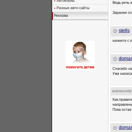
Автоклубы
Ведь речь н
Разные авто-сайты
Заранее сп
Реклама
stells
начните с 
doma
Спасибо за
Уже написа
autosecurity
Как правил
направлени
Пока остае
doma