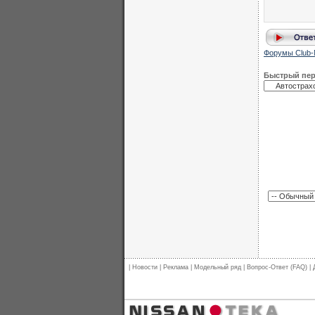
Форумы Club-
Быстрый пе
|
Новости
|
Реклама
|
Модельный ряд
|
Вопрос-Ответ (FAQ)
|