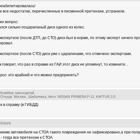
 реабилитировалась!
и все недостатки, перечисленные в писменной претензии, устранили.
ин вопрос:
ался сильно поцарапаный диск одного из колес.
кспертизе (после ДТП, до СТО) диск был в норме, по этому эксперт ничего про
ировал.
экспертизе (после СТО) диск уже с царапинами, что отмечено экспертами.
говорит, что раз в справке из ГАИ этот диск не упомянут, то извините...
рос: кто крайний и что можно предпринять?
Клаббер-завсегдатай
Откуда: Москва , Шаболовка; Авто: NISSAN PRIMERA P-12, KAPTUR 2,0
к в справку (в ГИБДД)
 insure
риеме автомобиля на СТОА такого повреждения не зафиксировано,а при пол
- тогда все претензии к СТОА.