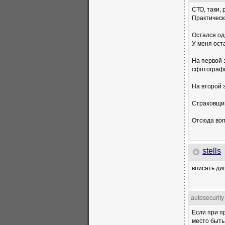
СТО, таки,
Практическ
Остался од
У меня ост
На первой э
сфотограф
На второй 
Страховщик 
Отсюда воп
stells
вписать дис
autosecurity
Если при п
место быть 