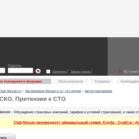
Пароль:
Вступить
Запомнить?
Забыли пароль?
а поведения в форумах
Пользователи
Справка
Календар
lub-Nissan.ru
>
Автомобили Nissan и то, что рядом
>
Автострахование
СКО. Притензии к СТО
вание -
Обсуждение страховых компаний, тарифов и условий страхования, а также с
Club-Nissan рекомендует официальный сервис Kлуба - CrabCar: Авт