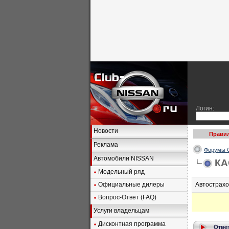
Логин:
Новости
Правил
Реклама
Форумы C
Автомобили NISSAN
КА
Модельный ряд
Официальные дилеры
Автострахо
Вопрос-Ответ (FAQ)
Услуги владельцам
Дисконтная программа