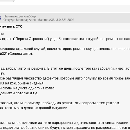
Начинающий клаббер
s
Откуда: Москва; Авто: Maxima A33, 3.0 SE, 2004
итензии к СТО
та.
у страх. ("Первая Страховая") ущерб возмещается натурой, т.е. ремонт по н
оизошел страховой случай, после которого ремонт осуществлялся по направ
й32" (Селена-авто).
ад забрал авто из ремонта. В этот же день, после того как забрал (и, к несча
зу.
изе разглядел множество дефектов, которые авто получил во время прибыван
ия на кож. обивке сиденья
и сколы на диске одного из колес
иденьях и потолке и т.д.
говорит, что мне самому необходимо решать эти вопросы с техцентром.
ветовать, что делать в данной ситуации.
емонта мне отключили датчики парктроника и датчик капота от сигнализации. 
 а подключать обратно они не будут, т.к. моя страховка не распространяется