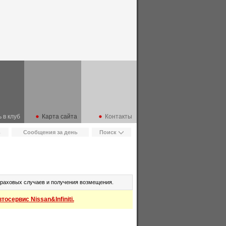
 в клуб
Карта сайта
Контакты
ь
Сообщения за день
Поиск
траховых случаев и получения возмещения.
осервис Nissan&Infiniti.