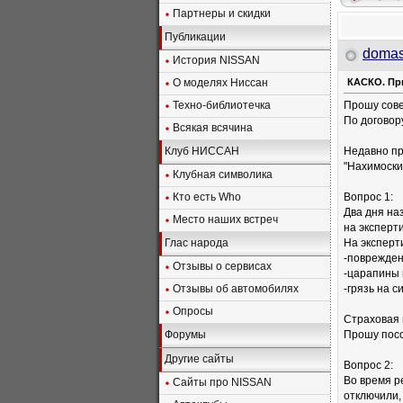
Партнеры и скидки
Публикации
doma
История NISSAN
О моделях Ниссан
КАСКО. Пр
Техно-библиотечка
Прошу сове
По договор
Всякая всячина
Клуб НИССАН
Недавно пр
"Нахимоски
Клубная символика
Кто есть Who
Вопрос 1:
Два дня наз
Место наших встреч
на эксперти
Глас народа
На эксперт
-поврежден
Отзывы о сервисах
-царапины 
Отзывы об автомобилях
-грязь на с
Опросы
Страховая 
Форумы
Прошу посо
Другие сайты
Вопрос 2:
Во время р
Сайты про NISSAN
отключили,