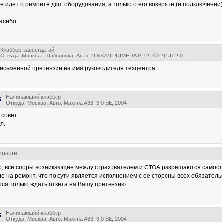
е идет о ремонте доп. оборудования, а только о его возврате (и подключении) 
асибо.
Клаббер-завсегдатай
Откуда: Москва , Шаболовка; Авто: NISSAN PRIMERA P-12, KAPTUR 2,0
письменной претензии на имя руководителя техцентра.
Начинающий клаббер
s
Откуда: Москва; Авто: Maxima A33, 3.0 SE, 2004
 совет.
л.
 insure
о, все споры возникающие между страхователем и СТОА разрешаются самос
е на ремонт, что по сути является исполнением с ее стороны всех обязатель
тся только ждать ответа на Вашу претензию.
Начинающий клаббер
s
Откуда: Москва; Авто: Maxima A33, 3.0 SE, 2004