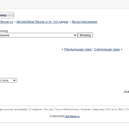
Nissan.ru
>
Автомобили Nissan и то, что рядом
>
Автострахование
реход
«
Предыдущая тема
|
Следующая тема
»
vBull
Дисконтная программа
|
О моделях Ниссан
|
Техно-библиотечка
|
Клубная символика
|
Кто есть Who
|
От
© 2003-2026
Club-Nissan.ru