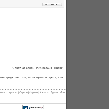
Обратная связь
-
PDA версия
-
Вверх
etin® Copyright ©2000 - 2026, Jelsoft Enterprises Ltd. Перевод: zCarot
зывы о сервисах
|
Опросы
|
Форумы
|
Контакты
|
Другие сайты