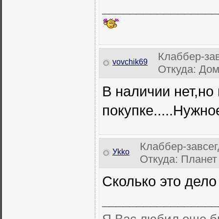
_________________
Клаббер-за
vovchik69
Откуда: Домо
В наличии нет,но 
покупке.....Нужно
Клаббер-завсег
Уkkо
Откуда: Планет
Сколько это дело
_________________