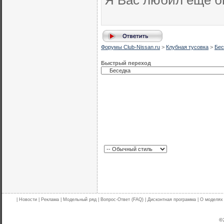
Я Вас любил еще б
Форумы Club-Nissan.ru
>
Клубная тусовка
>
Бес
Быстрый переход
|
Новости
|
Реклама
|
Модельный ряд
|
Вопрос-Ответ (FAQ)
|
Дисконтная программа
|
О моделях
© 