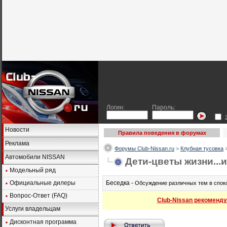
Логин:
Пароль:
Новости
Правила поведения в форумах
Реклама
Форумы Club-Nissan.ru
>
Клубная тусовка
Автомобили NISSAN
Дети-цветы жизни...
Модельный ряд
Официальные дилеры
Беседка -
Обсуждение различных тем в спок
Вопрос-Ответ (FAQ)
Club-Nissan рекоменду
Услуги владельцам
Дисконтная программа