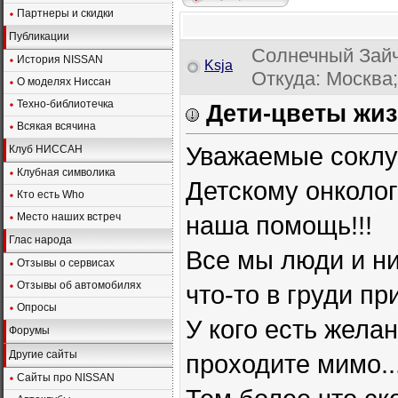
Партнеры и скидки
Публикации
Солнечный Зайч
История NISSAN
Ksja
Откуда: Москва;
О моделях Ниссан
Техно-библиотечка
Дети-цветы жиз
Всякая всячина
Уважаемые соклуб
Клуб НИССАН
Клубная символика
Детскому онколо
Кто есть Who
Место наших встреч
наша помощь!!!
Глас народа
Все мы люди и ни
Отзывы о сервисах
Отзывы об автомобилях
что-то в груди пр
Опросы
У кого есть жела
Форумы
Другие сайты
проходите мимо..
Сайты про NISSAN