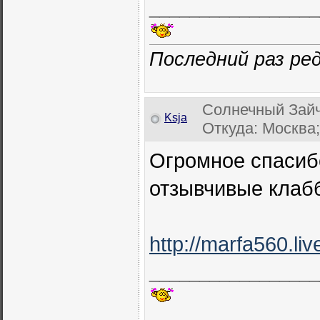
_________________
Последний раз ред
Солнечный Зайч
Ksja
Откуда: Москва;
Огромное спасиб
отзывчивые клабб
http://marfa560.li
_________________