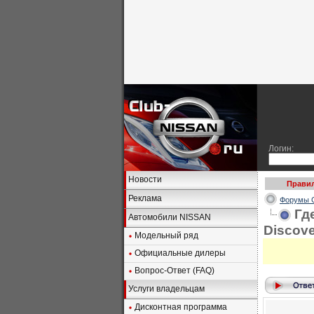
Логин:
Новости
Правил
Реклама
Форумы C
Гд
Автомобили NISSAN
Discove
Модельный ряд
Официальные дилеры
Вопрос-Ответ (FAQ)
Услуги владельцам
Дисконтная программа