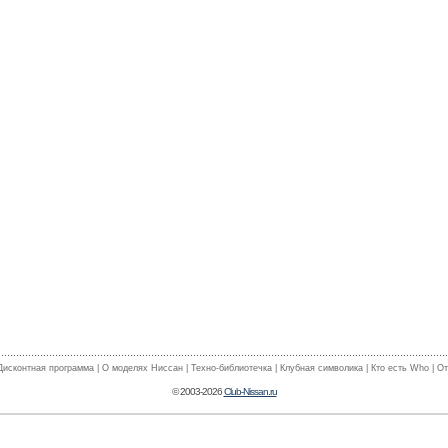
Дисконтная программа
|
О моделях Ниссан
|
Техно-библиотечка
|
Клубная символика
|
Кто есть Who
|
От
© 2003-2026
Club-Nissan.ru