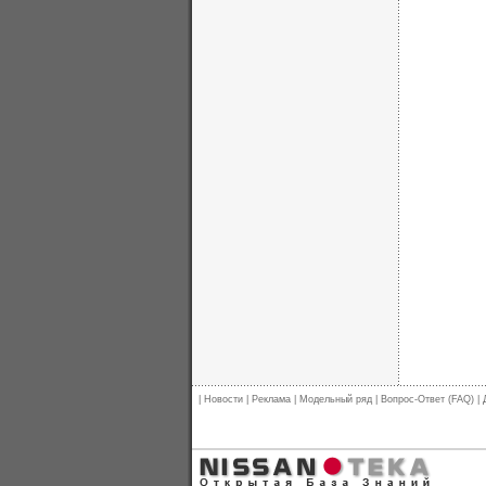
|
Новости
|
Реклама
|
Модельный ряд
|
Вопрос-Ответ (FAQ)
|