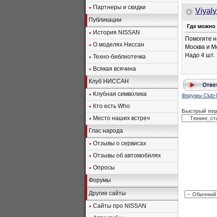
Партнеры и скидки
Viyal
Публикации
Где можно 
История NISSAN
Помогите н
О моделях Ниссан
Москва и М
Надо 4 шт.
Техно-библиотечка
Всякая всячина
Клуб НИССАН
Клубная символика
Форумы Club-
Кто есть Who
Быстрый пе
Место наших встреч
Глас народа
Отзывы о сервисах
Отзывы об автомобилях
Опросы
Форумы
Другие сайты
Сайты про NISSAN