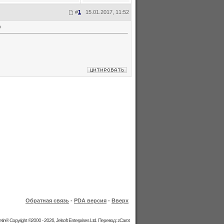
#
1
15.01.2017, 11:52
0
Обратная связь
-
PDA версия
-
Вверх
etin® Copyright ©2000 - 2026, Jelsoft Enterprises Ltd. Перевод: zCarot