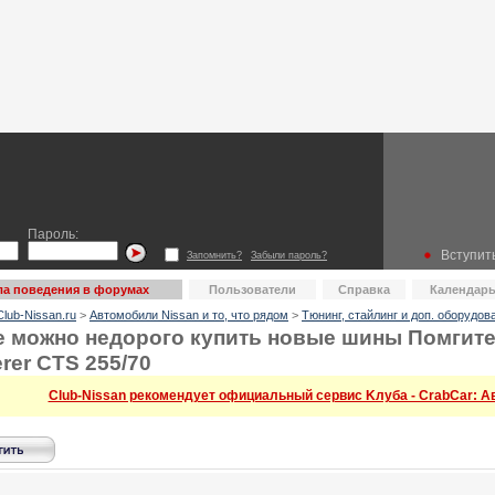
Пароль:
Вступить
Запомнить?
Забыли пароль?
а поведения в форумах
Пользователи
Справка
Календар
lub-Nissan.ru
>
Автомобили Nissan и то, что рядом
>
Тюнинг, стайлинг и доп. оборудов
е можно недорого купить новые шины Помгите
rer CTS 255/70
Club-Nissan рекомендует официальный сервис Kлуба - CrabCar: Авт