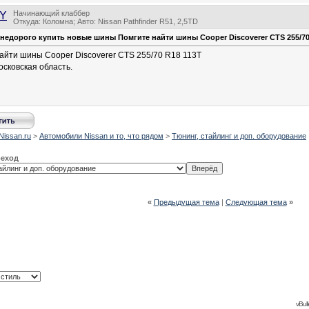
Начинающий клаббер
yY
Откуда: Коломна; Авто: Nissan Pathfinder R51, 2,5TD
недорого купить новые шины Помгите найти шины Cooper Discoverer CTS 255/7
айти шины Cooper Discoverer CTS 255/70 R18 113T
осковская область.
Nissan.ru
>
Автомобили Nissan и то, что рядом
>
Тюнинг, стайлинг и доп. оборудование
реход
«
Предыдущая тема
|
Следующая тема
»
vBull