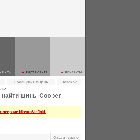
 в клуб
Карта сайта
Контакты
ь
Сообщения за день
Поиск
ание
 найти шины Cooper
осервис Nissan&Infiniti.
Опции темы