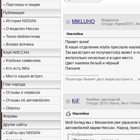
Партнеры и скидки
Публикации
Модератор
История NISSAN
MIKLUHO
Откуда: Нарва(EST); 
О моделях Ниссан
Наклейки
Техно-библиотечка
Привет всем!
Всякая всячина
В наше отделение клуба прислали накле
Клуб НИССАН
Так как встреч не получается(а может и 
желательно несколько и в одно место.
Клубная символика
Цвет наклеек белый и чёрный
Кто есть Who
Пагнале
__________________
Место наших встреч
Пешеходы бывают двух видов:шустрые и..... 
Глас народа
Отзывы о сервисах
Клаббер-завсегдатай
Отзывы об автомобилях
KiF
Откуда: (EST) Narva; Авто: Prime
Опросы
Наклейки
Форумы
Мой болид мы с Михаилом уже украсили кл
Другие сайты
автомобилей марки Ниссан. Народ, прис
Сайты про NISSAN
Изображения