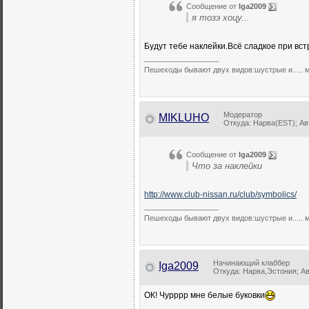
Сообщение от
Iga2009
я тозэ хоцу...
Будут тебе наклейки.Всё сладкое при вст
__________________
Пешеходы бывают двух видов:шустрые и..... 
Модератор
MIKLUHO
Откуда: Нарва(EST); 
Сообщение от
Iga2009
Что за наклейки
http://www.club-nissan.ru/club/symbolics/
__________________
Пешеходы бывают двух видов:шустрые и..... 
Начинающий клаббер
Iga2009
Откуда: Нарва,Эстония; Авт
ОК! Чурррр мне белые буковки