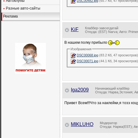
Автоклубы
DSC00482.jpg
(65.7 Кб, 47 просмотров
Разные авто-сайты
Реклама
Клаббер-завсегдатай
KiF
Откуда: (EST) Narva; Авто: Prime
В нашем полку прибыло
Изображения
DSC00068.jpg
(83.2 Кб, 47 просмотров
DSC00071.jpg
(44.1 Кб, 34 просмотров
Начинающий клаббер
Iga2009
Откуда: Нарва,Эстония; Авт
Привет Всем!!!Что за наклейки,я тозэ хоцу.
Модератор
MIKLUHO
Откуда: Нарва(EST); 