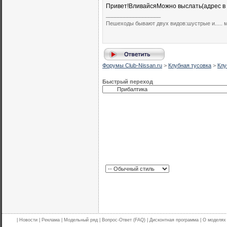
Привет!ВливайсяМожно выслать(адрес в л
__________________
Пешеходы бывают двух видов:шустрые и..... 
Форумы Club-Nissan.ru
>
Клубная тусовка
>
Клу
Быстрый переход
|
Новости
|
Реклама
|
Модельный ряд
|
Вопрос-Ответ (FAQ)
|
Дисконтная программа
|
О моделях