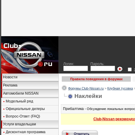
Логин:
Пароль:
Новости
Правила поведения в форумах
Реклама
Форумы Club-Nissan.ru
>
Клубная тусовка
Автомобили NISSAN
Наклейки
Модельный ряд
Официальные дилеры
Прибалтика -
Обсуждение локальных вопрос
Вопрос-Ответ (FAQ)
Club-Nissan рекоменду
Услуги владельцам
Дисконтная программа