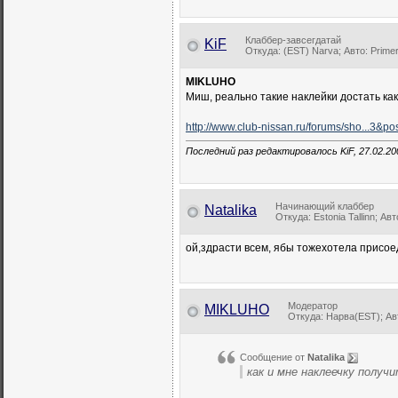
Клаббер-завсегдатай
KiF
Откуда: (EST) Narva; Авто: Prime
MIKLUHO
Миш, реально такие наклейки достать как
http://www.club-nissan.ru/forums/sho...3&p
Последний раз редактировалось KiF, 27.02.20
Начинающий клаббер
Natalika
Откуда: Estonia Tallinn; Ав
ой,здрасти всем, ябы тожехотела присоед
Модератор
MIKLUHO
Откуда: Нарва(EST); 
Сообщение от
Natalika
как и мне наклеечку получ