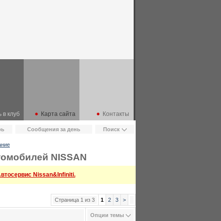
 в клуб
Карта сайта
Контакты
рь
Сообщения за день
Поиск
ание
втомобилей NISSAN
тосервис Nissan&Infiniti.
Страница 1 из 3
1
2
3
>
Опции темы