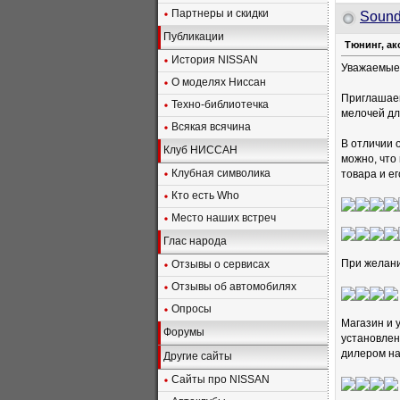
Партнеры и скидки
Soun
Публикации
Тюнинг, ак
История NISSAN
Уважаемые 
О моделях Ниссан
Приглашаем
Техно-библиотечка
мелочей дл
Всякая всячина
В отличии 
Клуб НИССАН
можно, что
Клубная символика
товара и е
Кто есть Who
Место наших встреч
Глас народа
При желани
Отзывы о сервисах
Отзывы об автомобилях
Опросы
Магазин и 
Форумы
установлен
дилером на
Другие сайты
Сайты про NISSAN