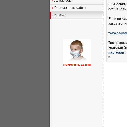
Автоклубы
Еще одним 
Разные авто-сайты
есть в нали
Реклама
Если по ка
заказ и оп
www.sound
Товар, зак
упакован (
партеров
п
и