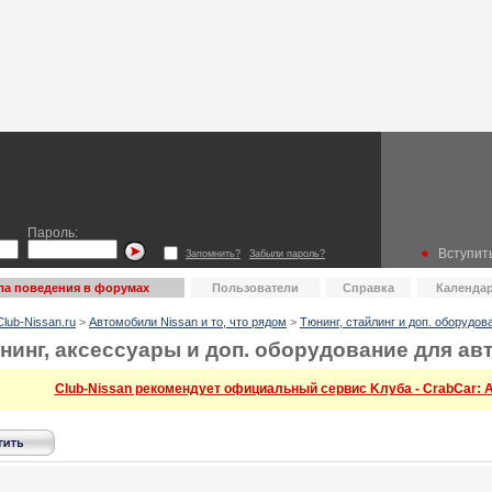
Пароль:
Вступить
Запомнить?
Забыли пароль?
ла поведения в форумах
Пользователи
Справка
Календа
lub-Nissan.ru
>
Автомобили Nissan и то, что рядом
>
Тюнинг, стайлинг и доп. оборудов
нинг, аксессуары и доп. оборудование для а
Club-Nissan рекомендует официальный сервис Kлуба - CrabCar: Ав