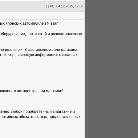
#
1
04.12.2015, 17:50
ных японских автомобилей Nissan!
оборудования, зап. частей и разных полезных
ютно реальный! В выставочном зале магазина
чить исчерпывающую информацию о нюансах
рованном автоцентре при магазине!
венно, любой приобретенный в магазине и
арантийных обязательствах, предоставленных