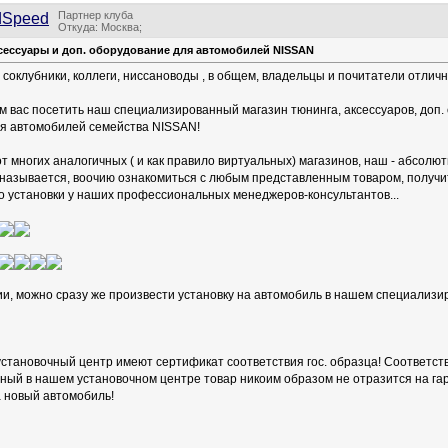
Партнер клуба
dSpeed
Откуда: Москва;
сессуары и доп. оборудование для автомобилей NISSAN
соклубники, коллеги, ниссановоды , в общем, владельцы и почитатели отлич
 вас посетить наш специализированный магазин тюнинга, аксессуаров, доп. 
я автомобилей семейства NISSAN!
от многих аналогичных ( и как правило виртуальных) магазинов, наш - абсол
 называется, воочию ознакомиться с любым представленным товаром, полу
го установки у наших профессиональных менеджеров-консультантов...
и, можно сразу же произвести установку на автомобиль в нашем специализи
установочный центр имеют сертификат соответствия гос. образца! Соответст
ный в нашем установочном центре товар никоим образом не отразится на г
 новый автомобиль!