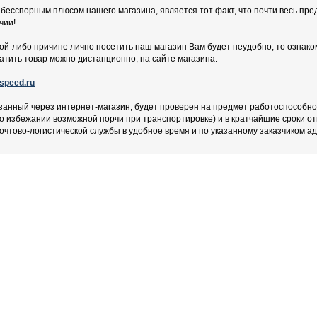
бесспорным плюсом нашего магазина, является тот факт, что почти весь пре
чии!
кой-либо причине лично посетить наш магазин Вам будет неудобно, то ознако
латить товар можно дистанционно, на сайте магазина:
speed.ru
азанный через интернет-магазин, будет проверен на предмет работоспособно
во избежании возможной порчи при транспортировке) и в кратчайшие сроки о
очтово-логистической службы в удобное время и по указанному заказчиком адр