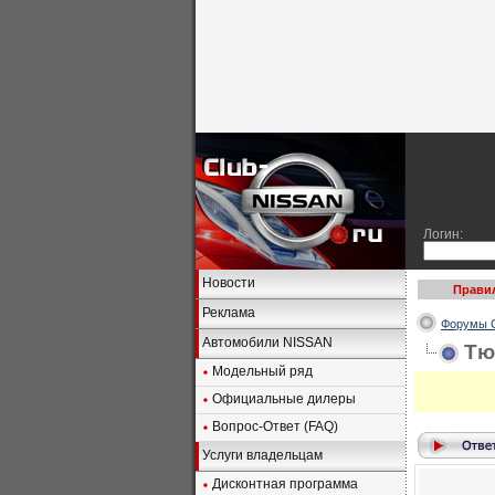
Логин:
Новости
Прави
Реклама
Форумы C
Автомобили NISSAN
Тю
Модельный ряд
Официальные дилеры
Вопрос-Ответ (FAQ)
Услуги владельцам
Дисконтная программа