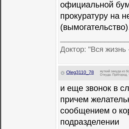
официальной бума
прокуратуру на 
(вымогательство)
_________________
Доктор: "Вся жизнь 
жуткий зануда из б
Oleg3110_78
Откуда: ПрИгород, 
и еще звонок в с
причем желательн
сообщением о ко
подразделении