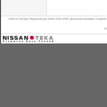
|
Новости
|
Реклама
|
Модельный ряд
|
Вопрос-Ответ (FAQ)
|
Дисконтная программа
|
О моделях
© 