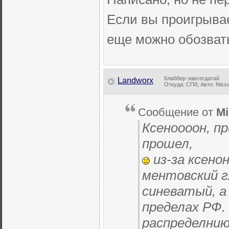
Если вы проигрывае
еще можно обозва
Клаббер-завсегдатай
Landworx
Откуда: СПб; Авто: Nissan
Сообщение от
Mi
Ксеноооон, пр
прошел,
из-за ксено
ментовский г
синеватый, а
пределах РФ.
распределнию