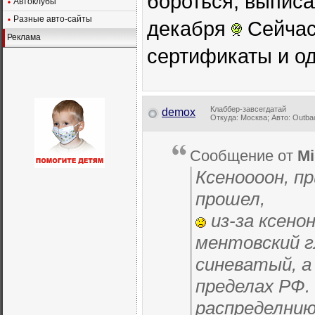
бороться, выписа
Автоклубы
Разные авто-сайты
декабря
Сейчас
Реклама
сертификаты и о
Клаббер-завсегдатай
demox
Откуда: Москва; Авто: Outba
Сообщение от
Mi
Ксеноооон, пр
прошел,
из-за ксено
ментовский г
синеватый, а
пределах РФ.
распределнию