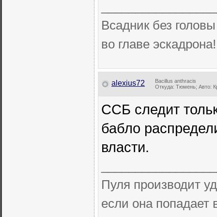
_________________
Всадник без головы
во главе эскадрона
Bacillus anthracis
alexius72
Откуда: Тюмень; Авто: К
ССБ следит тольк
бабло распредел
власти.
_________________
Пуля производит уд
если она попадает 