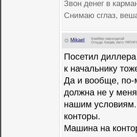
Звон денег в карман
Снимаю сглаз, веш
Клаббер-завсегдатай
Mikael
Откуда: Karjala; Авто: PATH
Посетил диллера,
к начальнику тож
Да и вообще, по-
должна не у меня
нашим условиям. 
конторы.
Машина на контор