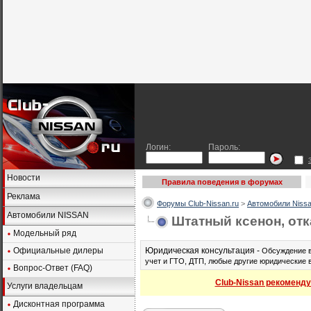
Логин:
Пароль:
Новости
Правила поведения в форумах
Реклама
Форумы Club-Nissan.ru
>
Автомобили Nissa
Автомобили NISSAN
Штатный ксенон, отк
Модельный ряд
Официальные дилеры
Юридическая консультация -
Обсуждение в
учет и ГТО, ДТП, любые другие юридические 
Вопрос-Ответ (FAQ)
Club-Nissan рекоменду
Услуги владельцам
Дисконтная программа