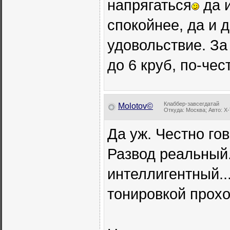
напрягаться
да и
спокойнее, да и 
удовольствие. За
до 6 круб, по-чес
Клаббер-завсегдатай
Molotov©
Откуда: Москва; Авто: X-T
Да уж. Честно го
Развод реальный.
интеллигентный..
тонировкой прохо