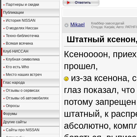
Партнеры и скидки
Публикации
История NISSAN
Клаббер-завсегдатай
Mikael
Откуда: Karjala; Авто: PATH
О моделях Ниссан
Техно-библиотечка
Штатный ксенон,
Всякая всячина
Ксеноооон, приех
Клуб НИССАН
Клубная символика
прошел,
Кто есть Who
Место наших встреч
из-за ксенона, 
Глас народа
глаз показал, что
Отзывы о сервисах
Отзывы об автомобилях
потому запрещен 
Опросы
штатный, к распр
Форумы
Другие сайты
абсолютно, компл
Сайты про NISSAN