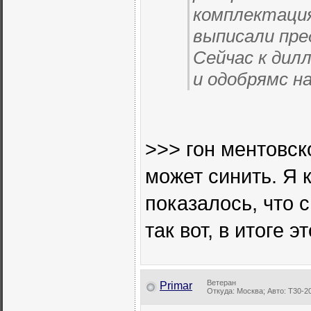
комплектация
выписали пре
Сейчас к дил
и одобрямс н
>>> гон ментовск
может синить. Я 
показалось, что 
так вот, в итоге 
Ветеран
Primar
Откуда: Москва; Авто: Т30-2