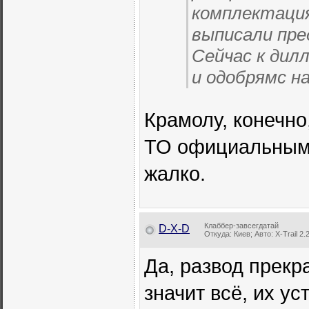
комплектация
выписали пре
Сейчас к дил
и одобрямс н
Крамолу, конечно,
ТО официальным 
жалко.
Клаббер-завсегдатай
D-X-D
Откуда: Киев; Авто: X-Trail 2.2
Да, развод прекр
значит всё, их ус