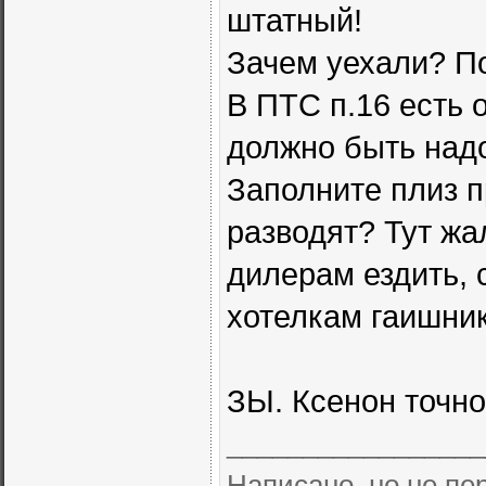
штатный!
Зачем уехали? П
В ПТС п.16 есть 
должно быть над
Заполните плиз п
разводят? Тут жа
дилерам ездить, 
хотелкам гаишник
ЗЫ. Ксенон точн
_________________
Написано, но не п