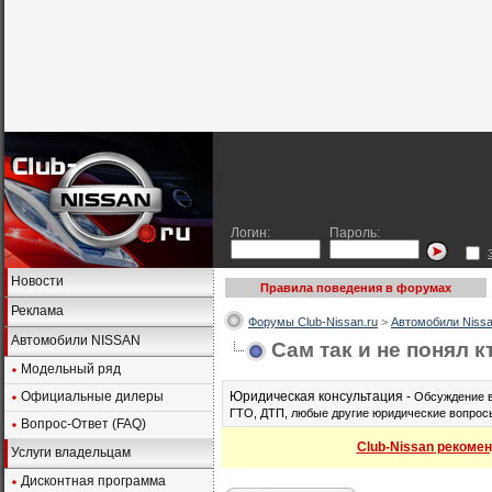
Логин:
Пароль:
Новости
Правила поведения в форумах
Реклама
Форумы Club-Nissan.ru
>
Автомобили Nissa
Автомобили NISSAN
Сам так и не понял к
Модельный ряд
Официальные дилеры
Юридическая консультация -
Обсуждение в
ГТО, ДТП, любые другие юридические вопросы
Вопрос-Ответ (FAQ)
Club-Nissan рекомен
Услуги владельцам
Дисконтная программа