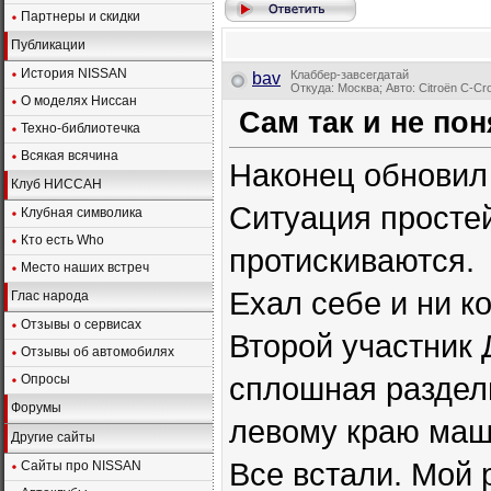
Партнеры и скидки
Публикации
История NISSAN
Клаббер-завсегдатай
bav
Откуда: Москва; Авто: Citroёn C-Cr
О моделях Ниссан
Сам так и не пон
Техно-библиотечка
Всякая всячина
Наконец обновил
Клуб НИССАН
Ситуация простейш
Клубная символика
Кто есть Who
протискиваются.
Место наших встреч
Ехал себе и ни ко
Глас народа
Отзывы о сервисах
Второй участник Д
Отзывы об автомобилях
сплошная раздели
Опросы
Форумы
левому краю маши
Другие сайты
Все встали. Мой 
Сайты про NISSAN