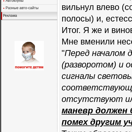
Автоклубы
вильнул влево (с
Разные авто-сайты
Реклама
полосы) и, естесс
Итог. Я же и вино
Мне вменили нес
"
Перед началом 
(разворотом) и 
сигналы светов
соответствующег
отсутствуют или
маневр должен 
помех другим у