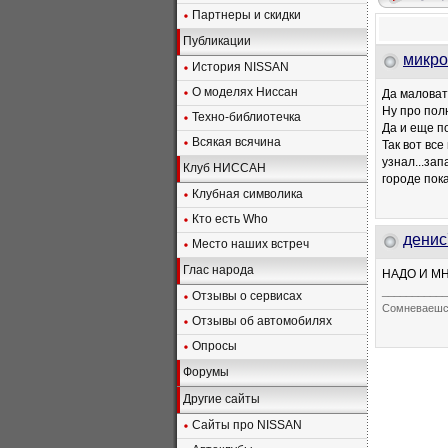
Партнеры и скидки
Публикации
микро
История NISSAN
О моделях Ниссан
Да маловато
Ну про пол
Техно-библиотечка
Да и еще п
Всякая всячина
Так вот вс
узнал...зап
Клуб НИССАН
городе пока
Клубная символика
Кто есть Who
денис
Место наших встреч
Глас народа
НАДО И МН
___________
Отзывы о сервисах
Сомневаешся 
Отзывы об автомобилях
Опросы
Форумы
Другие сайты
Сайты про NISSAN