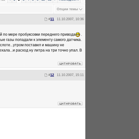
Опции темы
#
11
11.10.2007, 10:36
ой по мере пробуксовки переднего привода
.
ые газы попадали к элементу самого датчика.
ислоте...утром поставил и машину не
ехала...и расход ну литра на три точно упал. В
#
12
11.10.2007, 15:11