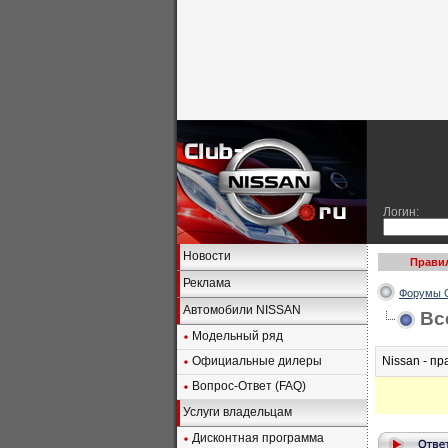
Логин:
Новости
Прави
Реклама
Форумы C
Автомобили NISSAN
Вс
Модельный ряд
Официальные дилеры
Nissan - пр
Вопрос-Ответ (FAQ)
Услуги владельцам
Дисконтная программа