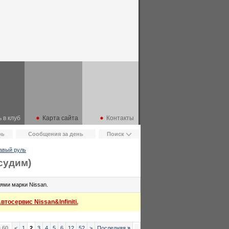
 в клуб
Карта сайта
Контакты
рь
Сообщения за день
Поиск
равый руль
судим)
ями марки Nissan.
тосервис Nissan&Infiniti.
 60
<
1
2
3
4
5
6
12
52
>
Последняя
»