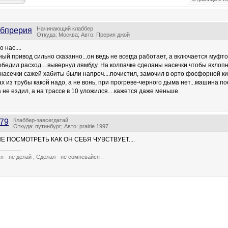
Начинающий клаббер
бпрерия
Откуда: Москва; Авто: Прерия джой
 нас....
ный привод сильно сказанно...он ведь не всегда работает, а включается муфт
обедил расход....вывернул лямбду. На колпачке сделаны насечки чтобы вхлопн
е насечки сажей хабиты были напроч....почистил, замочил в орто фосфорной к
ах из трубы какой надо, а не вонь, при прогреве-черного дыма нет...машина по
 не ездил, а на трассе в 10 уложился....кажется даже меньше.
Клаббер-завсегдатай
79
Откуда: путинбург; Авто: prairie 1997
Е ПОСМОТРЕТЬ КАК ОН СЕБЯ ЧУВСТВУЕТ....
_______
- не делай , Сделал - не сомневайся .