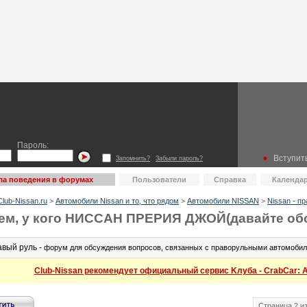
Пароль:
Вступить
Запомнить?
Забыли пароль?
ла поведения в форумах
Пользователи
Справка
Календа
lub-Nissan.ru
>
Автомобили Nissan и то, что рядом
>
Автомобили NISSAN
>
Nissan - п
ем, у кого НИССАН ПРЕРИЯ ДЖОЙ(давайте об
авый руль -
форум для обсуждения вопросов, связанных с праворульными автомобил
Club-Nissan рекомендует официальный сервис Kлуба - CrabCar: Ав
Страница 2 из