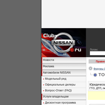
Логин:
Новости
Правил
Реклама
Форумы C
Автомобили NISSAN
ТО
Модельный ряд
Официальные дилеры
Юридическа
ГТО, ДТП, л
Вопрос-Ответ (FAQ)
Услуги владельцам
Дисконтная программа