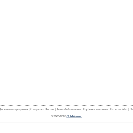
Дисконтная программа
|
О моделях Ниссан
|
Техно-библиотечка
|
Клубная символика
|
Кто есть Who
|
От
© 2003-2026
Club-Nissan.ru