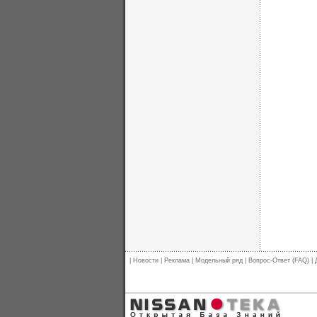
|
Новости
|
Реклама
|
Модельный ряд
|
Вопрос-Ответ (FAQ)
|