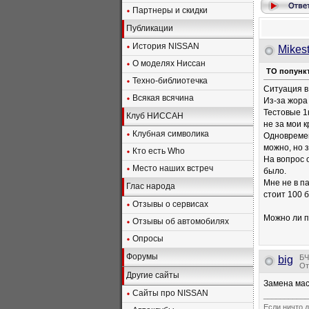
Партнеры и скидки
Публикации
История NISSAN
Mikes
О моделях Ниссан
ТО попунк
Техно-библиотечка
Ситуация в
Всякая всячина
Из-за жора
Тестовые 1
Клуб НИССАН
не за мои 
Клубная символика
Одновремен
можно, но з
Кто есть Who
На вопрос 
Место наших встреч
было.
Мне не в п
Глас народа
стоит 100 б
Отзывы о сервисах
Можно ли п
Отзывы об автомобилях
Опросы
Форумы
БЧ
big
От
Другие сайты
Замена мас
Сайты про NISSAN
___________
Если ничто д