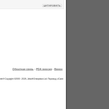
Обратная связь
-
PDA версия
-
Вверх
etin® Copyright ©2000 - 2026, Jelsoft Enterprises Ltd. Перевод: zCarot