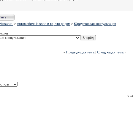
Nissan.ru
>
Автомобили Nissan и то, что рядом
>
Юридическая консультация
реход
«
Предыдущая тема
|
Следующая тема
»
vBull