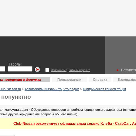
Пароль:
Вступить
Запомнить?
Забыли пароль?
а поведения в форумах
Пользователи
Справка
Календар
lub-Nissan.ru
>
Автомобили Nissan и то, что рядом
>
Юридическая консультация
 попунктно
я консультация -
Обсуждение вопросов и проблем юридического характера (отношен
юбые другие юридические вопросы общего плана).
Club-Nissan рекомендует официальный сервис Kлуба - CrabCar: Авт