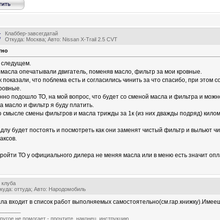
Клаббер-завсегдатай
t
Откуда: Москва; Авто: Nissan X-Trail 2.5 CVT
тно
 следущем.
 масла опечатывали двигатель, поменяв масло, фильтр за мои кровные.
к показали, что поблема есть и согласились чинить за что спасибо, при этом
кровные.
но подошло ТО, на мой вопрос, что будет со сменой масла и фильтра и можно
а масло и фильтр я буду платить.
о смысле смены фильтров и масла трижды за 1к (из них дважды подряд) кило
адлу будет постоять и посмотреть как они заменят чистый фильтр и выльют чи
аксов.
ройти ТО у официального дилера не меняя масла или в меню есть значит оп
 клуба
куда: оттуда; Авто: Народомобиль
ла входит в список работ выполняемых самостоятельно(см.гар.книжку).Имееш
_______
ругое не помогает - прочтите, наконец, инструкцию...