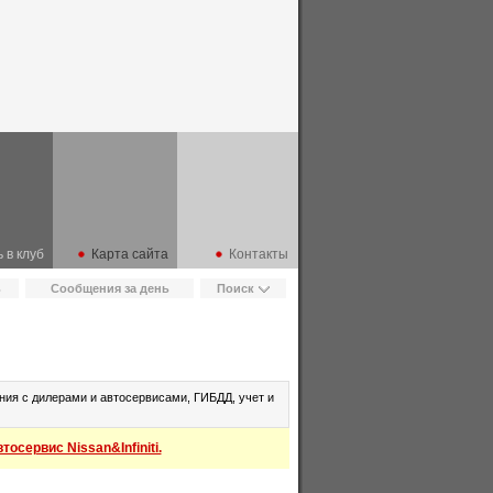
 в клуб
Карта сайта
Контакты
ь
Сообщения за день
Поиск
ия с дилерами и автосервисами, ГИБДД, учет и
осервис Nissan&Infiniti.