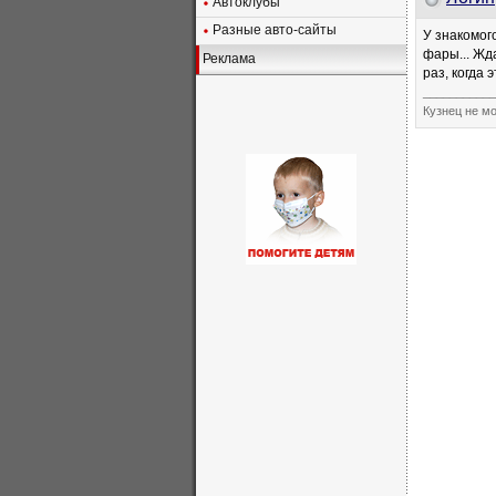
Автоклубы
Разные авто-сайты
У знакомог
фары... Жд
Реклама
раз, когда 
___________
Кузнец не мо