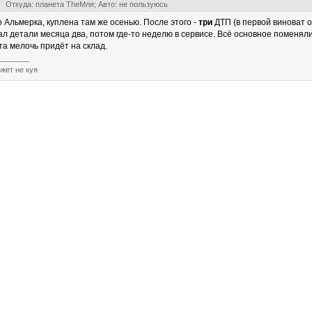
Откуда: планета TheМля; Авто: не пользуюсь
о Альмерка, куплена там же осенью. После этого -
три
ДТП (в первой виноват о
ал детали месяца два, потом где-то неделю в сервисе. Всё основное поменяли
эта мелочь придёт на склад.
_______
жет не куя