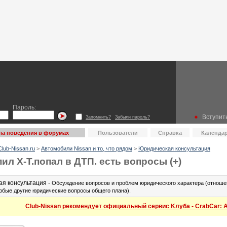
Пароль:
Вступить
Запомнить?
Забыли пароль?
ла поведения в форумах
Пользователи
Справка
Календа
lub-Nissan.ru
>
Автомобили Nissan и то, что рядом
>
Юридическая консультация
пил Х-T.попал в ДТП. есть вопросы (+)
я консультация -
Обсуждение вопросов и проблем юридического характера (отношен
юбые другие юридические вопросы общего плана).
Club-Nissan рекомендует официальный сервис Kлуба - CrabCar: Ав