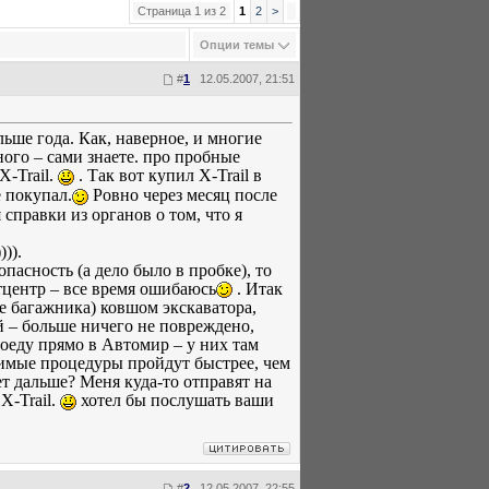
Страница 1 из 2
1
2
>
Опции темы
#
1
12.05.2007, 21:51
ольше года. Как, наверное, и многие
ного – сами знаете. про пробные
Х-Trail.
. Так вот купил Х-Trail в
 покупал.
Ровно через месяц после
справки из органов о том, что я
)).
сность (а дело было в пробке), то
тцентр – все время ошибаюсь
. Итак
не багажника) ковшом экскаватора,
 – больше ничего не повреждено,
поеду прямо в Автомир – у них там
димые процедуры пройдут быстрее, чем
 дальше? Меня куда-то отправят на
Х-Trail.
хотел бы послушать ваши
#
2
12.05.2007, 22:55