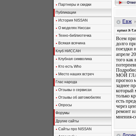
Партнеры и скидки
Публикации
История NISSAN
Евж
О моделях Ниссан
купил Х-T.
Техно-библиотечка
Всем прив
Всякая всячина
долго при
поездки н
Клуб НИССАН
апреле 2
Клубная символика
того как 
потерпев
Кто есть Who
Подробно
Место наших встреч
МОЙ ГЛАВ
прогноз м
Глас народа
заднее пр
Отзывы о сервисах
который 
только кр
Отзывы об автомобилях
есть пре
Опросы
через це
ремонт ил
Форумы
мнения-с
Другие сайты
Сайты про NISSAN
Логин