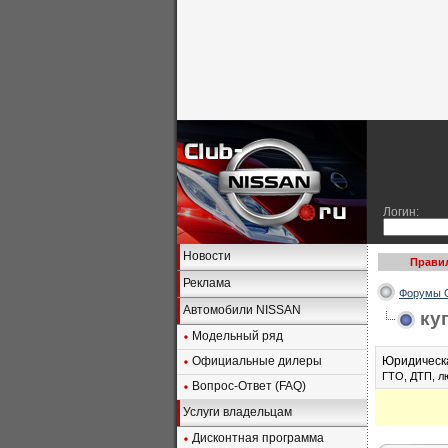
Логин:
Новости
Прави
Реклама
Форумы C
Автомобили NISSAN
ку
Модельный ряд
Официальные дилеры
Юридическа
ГТО, ДТП, л
Вопрос-Ответ (FAQ)
Услуги владельцам
Дисконтная программа