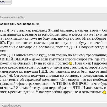
Начинающий клаббер
попал в ДТП. есть вопросы (+)
ет. Я тут у вас как владелец Х-Trail недавно, а как читатель – б
сматривался к разным автомобилям такого класса, их не так и м
а таких машинах тоже не буду, как-нибудь потом. Итак, победил 
007г. Про положительные эмоции от покупки не буду – иначе б не
выехал из Автомира с Ярославки, попал в ДТП. Получил сегодня 
ший.
сти ДТП описывать не буду, если только по вашему требованию))
НЫЙ ВЫВОД – даже если пытаться спрогнозировать, где эта опа
ожет и не сбыться. Ну на то он и прогноз
. Или я как Гидроме
авое крыло насквозь проткнуто (прям под стеклом, которое в зо
маневрировал, нарушая ПДД. Тот гаденыш все ж был аккуратный
ыло )))). Сегодня я получил справки из органов, в понедельник 
дставитель этой страховой компании. Он говорит что все необхо
нтральный офис страхкомпании. А ТЕПЕРЬ ВОПРОС – а что будет
и что…? Я в такой ситуации первый раз- и ДТП, И автокаско, и 
оветы-рекомендации. У вас тут ребята дружные и отзывчивые.
Аццкий клаббер