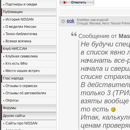
Партнеры и скидки
Публикации
История NISSAN
Клаббер-завсегдатай
eok
Откуда: Москва; Авто: Nissan Prime
О моделях Ниссан
Техно-библиотечка
Сообщение от
Mas
Всякая всячина
Не будучи спе
Клуб НИССАН
в список явно
Клубная символика
начинать все-
Кто есть Who
начала и свер
Место наших встреч
списке страхо
Глас народа
В действител
Отзывы о сервисах
только 3 (ТРИ
Отзывы об автомобилях
взяты вообще 
Опросы
то есть
Форумы
Итак, калькул
Другие сайты
Сайты про NISSAN
ценам проверя