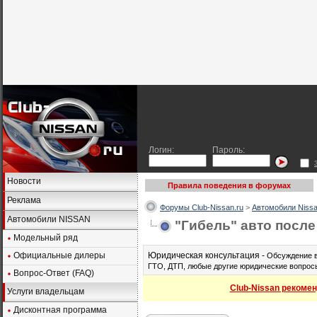
Логин:
Пароль:
Новости
Правила поведения в форумах
Реклама
Форумы Club-Nissan.ru
>
Автомобили Nissa
Автомобили NISSAN
"Гибель" авто посл
Модельный ряд
Официальные дилеры
Юридическая консультация -
Обсуждение в
ГТО, ДТП, любые другие юридические вопросы
Вопрос-Ответ (FAQ)
Club-Nissan рекомен
Услуги владельцам
Дисконтная программа