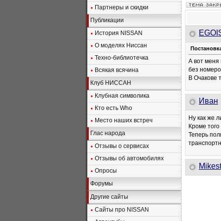
Партнеры и скидки
Публикации
EGOI
История NISSAN
О моделях Ниссан
Постановка
Техно-библиотечка
А вот меня
без номеров
Всякая всячина
В Очакове т
Клуб НИССАН
Клубная символика
Иван
Кто есть Who
Ну как же л
Место наших встреч
Кроме того 
Глас народа
Теперь поли
транспортн
Отзывы о сервисах
Отзывы об автомобилях
Mikes
Опросы
Форумы
Другие сайты
Сайты про NISSAN