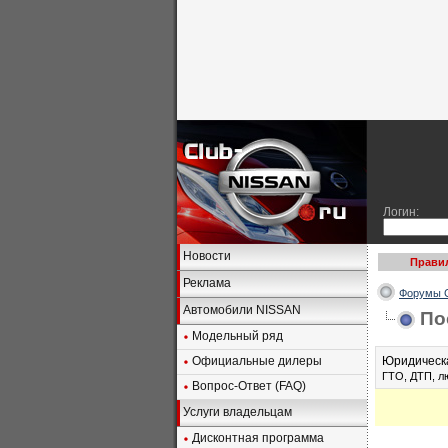
Логин:
Новости
Прави
Реклама
Форумы C
Автомобили NISSAN
По
Модельный ряд
Официальные дилеры
Юридическа
ГТО, ДТП, л
Вопрос-Ответ (FAQ)
Услуги владельцам
Дисконтная программа