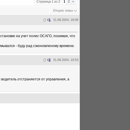
Страница 1 из 2
1
2
>
Опции темы
#
1
31.08.2004, 18:08
становке на учет полис ОСАГО, понимая, что
адумывался - буду рад сэкономленому времени.
#
2
31.08.2004, 19:53
м водитель отстраняется от управления, а