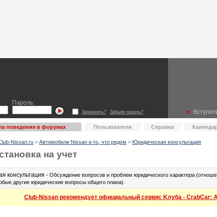
Пароль:
Вступить
Запомнить?
Забыли пароль?
ла поведения в форумах
Пользователи
Справка
Календа
lub-Nissan.ru
>
Автомобили Nissan и то, что рядом
>
Юридическая консультация
становка на учет
я консультация -
Обсуждение вопросов и проблем юридического характера (отношен
юбые другие юридические вопросы общего плана).
Club-Nissan рекомендует официальный сервис Kлуба - CrabCar: Ав