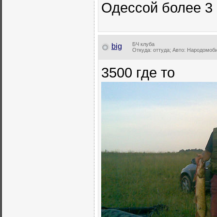
Одессой более 3 
БЧ клуба
big
Откуда: оттуда; Авто: Народомоб
3500 где то