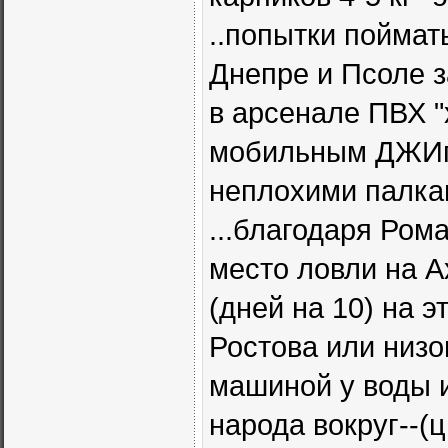
..попытки поймат
Днепре и Псоле з
в арсенале ПВХ "
мобильным ДЖИпи
неплохими палкам
...благодаря Ро
место ловли на А
(дней на 10) на э
Ростова или низо
машиной у воды 
народа вокруг--(