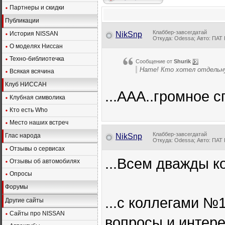
Партнеры и скидки
Публикации
Клаббер-завсегдатай
История NISSAN
NikSnp
Откуда: Odessa; Авто: ПАТ 
О моделях Ниссан
Техно-библиотечка
Сообщение от
Shurik
Нате! Кто хотел отдель
Всякая всячина
Клуб НИССАН
...ААА..громное с
Клубная символика
Кто есть Who
Место наших встреч
Клаббер-завсегдатай
Глас народа
NikSnp
Откуда: Odessa; Авто: ПАТ 
Отзывы о сервисах
...Всем дважды к
Отзывы об автомобилях
Опросы
Форумы
...с коллегами №
Другие сайты
Сайты про NISSAN
вопросы и интере