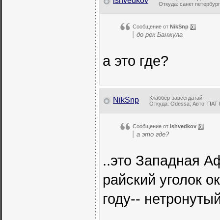
ishvedkov
Откуда: санкт петербург;
Сообщение от
NikSnp
до рек Банжула
а это где?
Клаббер-завсегдатай
NikSnp
Откуда: Odessa; Авто: ПАТ 
Сообщение от
ishvedkov
а это где?
..это Западная А
райский уголок о
году-- нетронутый