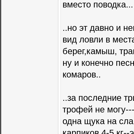
вместо поводка...
..но эт давно и 
вид ловли в мест
берег,камыш, тра
ну и конечно пес
комаров..
..за последние тр
трофей не могу--
одна щука на слай
карпиков 4-5 кг-