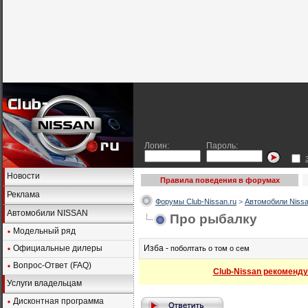
Логин:
Пароль:
Новости
Правила поведения в форумах
Реклама
Форумы Club-Nissan.ru
>
Автомобили Nissa
Автомобили NISSAN
Про рыбалку
Модельный ряд
Официальные дилеры
Изба -
поболтать о том о сем
Вопрос-Ответ (FAQ)
Club-Nissan рекоменду
Услуги владельцам
Дисконтная программа