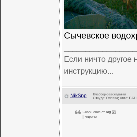
Сычевское водохр
_________________
Если ничто другое н
инструкцию...
Клаббер-завсегдатай
NikSnp
Откуда: Odessa; Авто: ПАТ 
Сообщение от
big
зараза