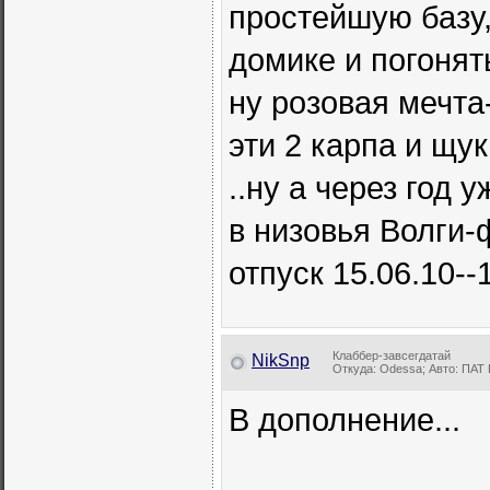
простейшую базу,
домике и погонят
ну розовая мечта
эти 2 карпа и щу
..ну а через год
в низовья Волги-
отпуск 15.06.10--
Клаббер-завсегдатай
NikSnp
Откуда: Odessa; Авто: ПАТ 
В дополнение...