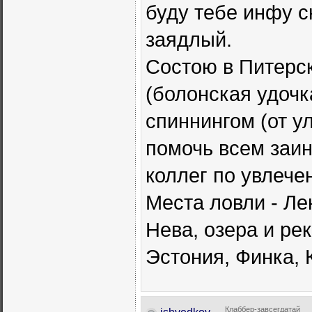
буду тебе инфу с
заядлый.
Состою в Питерс
(болонская удочк
спиннингом (от у
помочь всем заин
коллег по увлечен
Места ловли - Ле
Нева, озера и ре
Эстония, Финка, 
Клаббер-завсегдатай