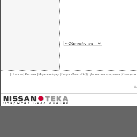
|
Новости
|
Реклама
|
Модельный ряд
|
Вопрос-Ответ (FAQ)
|
Дисконтная программа
|
О моделях
© 