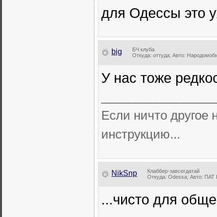
для Одессы это 
БЧ клуба
big
Откуда: оттуда; Авто: Народомоб
У нас тоже редко
_________________
Если ничто другое н
инструкцию...
Клаббер-завсегдатай
NikSnp
Откуда: Odessa; Авто: ПАТ 
...чисто для общ