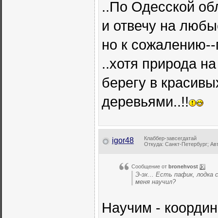
..По Одесской об
и отвечу на любы
но к сожалению--
..хотя природа н
берегу в красивы
деревьями..!!
Клаббер-завсегдатай
igor48
Откуда: Санкт-Петербург; Авт
Сообщение от
bronehvost
Э-эх... Есть пафик, лодка
меня научил?
Научим - координ