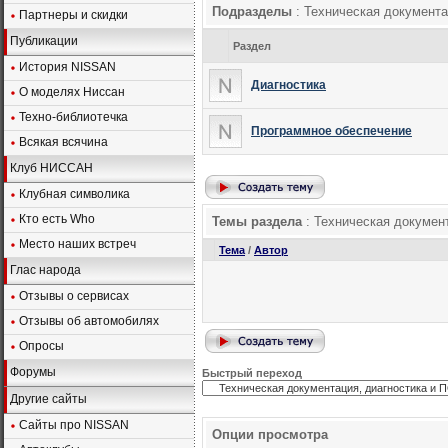
Подразделы
: Техническая документа
Партнеры и скидки
Публикации
Раздел
История NISSAN
Диагностика
О моделях Ниссан
Техно-библиотечка
Программное обеспечение
Всякая всячина
Клуб НИССАН
Клубная символика
Кто есть Who
Темы раздела
: Техническая докумен
Место наших встреч
Тема
/
Автор
Глас народа
Отзывы о сервисах
Отзывы об автомобилях
Опросы
Форумы
Быстрый переход
Другие сайты
Сайты про NISSAN
Опции просмотра