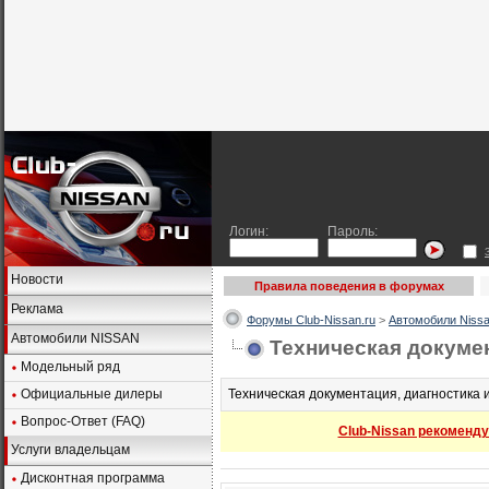
Логин:
Пароль:
Новости
Правила поведения в форумах
Реклама
Форумы Club-Nissan.ru
>
Автомобили Nissa
Автомобили NISSAN
Техническая докумен
Модельный ряд
Официальные дилеры
Техническая документация, диагностика 
Вопрос-Ответ (FAQ)
Club-Nissan рекоменду
Услуги владельцам
Дисконтная программа