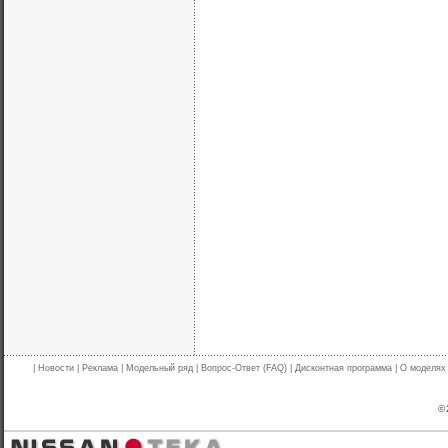
|
Новости
|
Реклама
|
Модельный ряд
|
Вопрос-Ответ (FAQ)
|
Дисконтная программа
|
О моделях
© 