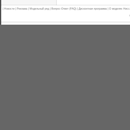
|
Новости
|
Реклама
|
Модельный ряд
|
Вопрос-Ответ (FAQ)
|
Дисконтная программа
|
О моделях Нисс