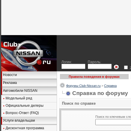
Логин:
Пароль:
Новости
Правила поведения в форумах
Реклама
Форумы Club-Nissan.ru
>
Справка
Автомобили NISSAN
Справка по форуму
Модельный ряд
Поиск по справке
Официальные дилеры
Вопрос-Ответ (FAQ)
Поиск по ключевым сл
Услуги владельцам
Дисконтная программа