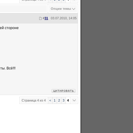
Опции темы
#
31
03.07.2010, 14:05
шей стороне
ы. Всё!!!
Страница 4 из 4
<
1
2
3
4