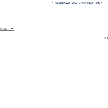
«
Предыдущая тема
|
Следующая тема
»
vBull