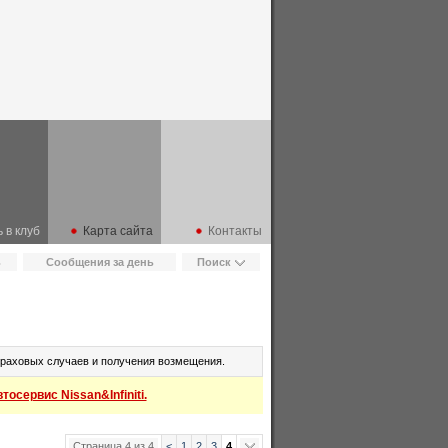
 в клуб
Карта сайта
Контакты
ь
Сообщения за день
Поиск
траховых случаев и получения возмещения.
осервис Nissan&Infiniti.
Страница 4 из 4
<
1
2
3
4