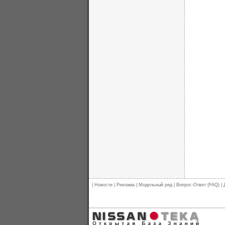
|
Новости
|
Реклама
|
Модельный ряд
|
Вопрос-Ответ (FAQ)
|