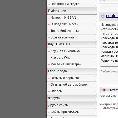
Партнеры и скидки
Публикации
coolm
История NISSAN
О моделях Ниссан
Извените, 
- стоимост
Техно-библиотечка
- утрату т
Всякая всячина
- расходы 
- возврат 
Клуб НИССАН
- расходы 
Клубная символика
- оплату у
Итого 36610
Кто есть Who
Решение не
Место наших встреч
___________
Глас народа
Люблю много
Отзывы о сервисах
Отзывы об автомобилях
Опросы
Форумы Club-
Форумы
Быстрый пе
Другие сайты
Сайты про NISSAN