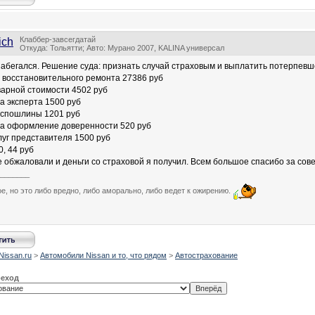
Клаббер-завсегдатай
ich
Откуда: Тольятти; Авто: Мурано 2007, KALINA универсал
забегался. Решение суда: признать случай страховым и выплатить потерпев
ь восстановительного ремонта 27386 руб
оварной стоимости 4502 руб
на эксперта 1500 руб
госпошлины 1201 руб
на оформление доверенности 520 руб
слуг представителя 1500 руб
, 44 руб
 обжаловали и деньги со страховой я получил. Всем большое спасибо за совет
_______
е, но это либо вредно, либо аморально, либо ведет к ожирению.
Nissan.ru
>
Автомобили Nissan и то, что рядом
>
Автострахование
реход