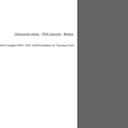
Обратная связь
-
PDA версия
-
Вверх
etin® Copyright ©2000 - 2026, Jelsoft Enterprises Ltd. Перевод: zCarot