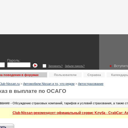
Пароль:
Вступить
Запомнить?
Забыли пароль?
а поведения в форумах
Пользователи
Справка
Календар
lub-Nissan.ru
>
Автомобили Nissan и то, что рядом
>
Автострахование
каз в выплате по ОСАГО
вание -
Обсуждение страховых компаний, тарифов и условий страхования, а также с
Club-Nissan рекомендует официальный сервис Kлуба - CrabCar: Авт