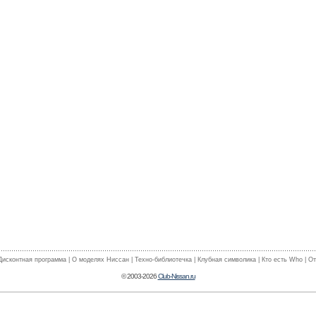
Дисконтная программа
|
О моделях Ниссан
|
Техно-библиотечка
|
Клубная символика
|
Кто есть Who
|
От
© 2003-2026
Club-Nissan.ru