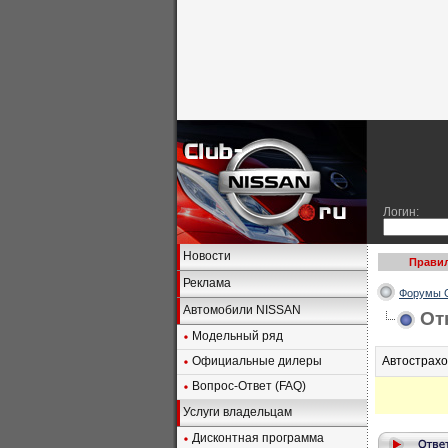
Логин:
Новости
Правил
Реклама
Форумы C
Автомобили NISSAN
От
Модельный ряд
Официальные дилеры
Автострахо
Вопрос-Ответ (FAQ)
Услуги владельцам
Дисконтная программа