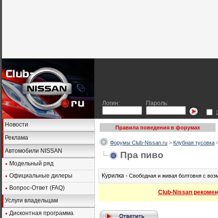
Логин:
Пароль:
Новости
Правила поведения в форумах
Реклама
Форумы Club-Nissan.ru
>
Клубная тусовка
Автомобили NISSAN
Пра пиво
Модельный ряд
Официальные дилеры
Курилка -
Свободная и живая болтовня с во
Вопрос-Ответ (FAQ)
Club-Nissan рекомен
Услуги владельцам
Дисконтная программа