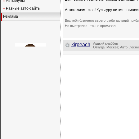
Автоклубы
Разные авто-сайты
Алкоголизм - зло! Культуру пития - в масс
__________________
Реклама
Возлюби ближнего своего; либо дальний прибл
Не выстрелил - точно промазал.
Аццкий клаббер
kirpeach
Откуда: Москва; Авто: лесн