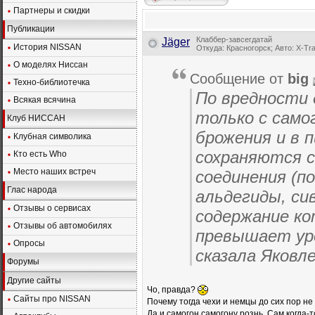
Партнеры и скидки
Публикации
Клаббер-завсегдатай
Jäger
История NISSAN
Откуда: Красногорск; Авто: X-Tra
О моделях Ниссан
Сообщение от
big
Техно-библиотечка
По вредности 
Всякая всячина
только с само
Клуб НИССАН
брожения и в п
Клубная символика
сохраняются 
Кто есть Who
Место наших встреч
соединения (п
Глас народа
альдегиды, си
Отзывы о сервисах
содержание ко
Отзывы об автомобилях
превышает уро
Опросы
сказала Яковле
Форумы
Другие сайты
Чо, правда?
Сайты про NISSAN
Почему тогда чехи и немцы до сих пор н
Да и самогон самогону рознь. Сам когда-то