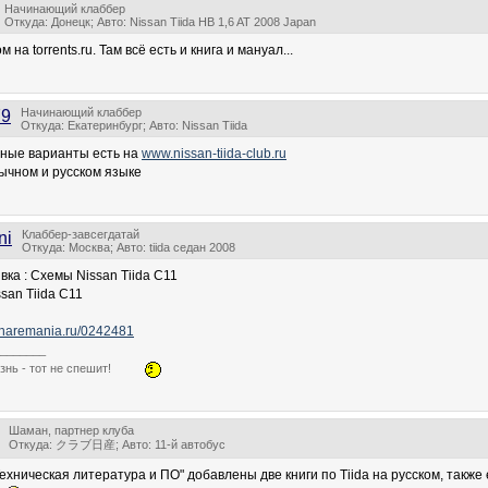
Начинающий клаббер
Откуда: Донецк; Авто: Nissan Tiida HB 1,6 AT 2008 Japan
 на torrents.ru. Там всё есть и книга и мануал...
Начинающий клаббер
79
Откуда: Екатеринбург; Авто: Nissan Tiida
ные варианты есть на
www.nissan-tiida-club.ru
ычном и русском языке
Клаббер-завсегдатай
ni
Откуда: Москва; Авто: tiida седан 2008
вка : Схемы Nissan Tiida C11
san Tiida C11
sharemania.ru/0242481
_______
знь - тот не спешит!
Шаман, партнер клуба
Откуда: クラブ日産; Авто: 11-й автобус
ехническая литература и ПО" добавлены две книги по Tiida на русском, также 