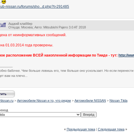
.
club-nissan.ru/forums/sho...d.php?t=291485
Аццкий клаббер
uff
Откуда: Москва; Авто: Mitsubishi Pajero 3.0 AT 2018
щена от неинформативных сообщений.
 на 01.03.2014 года проверены.
ное расположение ВСЕЙ накопленной информации по Тииде - тут:
http://ww
_______
обно бабочке. Чем больше ловишь его, тем больше оно ускользает. Но если перенести 
ет вам на плечо...
Nissan.ru
>
Автомобили Nissan и то, что рядом
>
Автомобили NISSAN
>
Nissan Tiida
реход
«
Предыдущая тема
|
Следующая тема
»