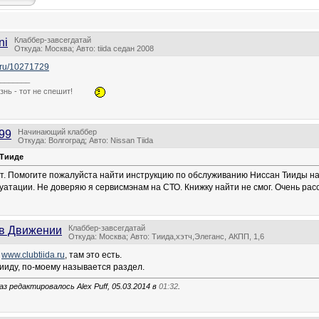
Клаббер-завсегдатай
ni
Откуда: Москва; Авто: tiida седан 2008
er.ru/10271729
_______
знь - тот не спешит!
Начинающий клаббер
99
Откуда: Волгоград; Авто: Nissan Tiida
 Тииде
т. Помогите пожалуйста найти инструкцию по обслуживанию Ниссан Тииды на
луатации. Не доверяю я сервисмэнам на СТО. Книжку найти не смог. Очень ра
Клаббер-завсегдатай
в Движении
Откуда: Москва; Авто: Тиида,хэтч,Элеганс, АКПП, 1,6
а
www.clubtiida.ru
, там это есть.
Тииду, по-моему называется раздел.
з редактировалось Alex Puff, 05.03.2014 в
01:32
.