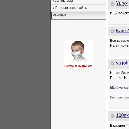
Автоклубы
Yuryx
Разные авто-сайты
Ищи поиском
Реклама
Karik
Все возмож
На англояз
ya joh
Новая Зали
Пароль: Nis
http://www.
___________
Кто понял жи
100nx
В раздел "Т