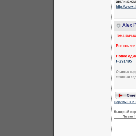
английском
http://www.
Alex P
Тема вычи
Все ссылки
Новое еди
t=291485
___________
Счастье под
тихонько сяд
Форумы Club-
Быстрый пе