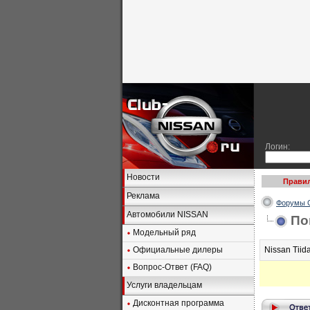
Логин:
Новости
Правил
Реклама
Форумы C
Автомобили NISSAN
По
Модельный ряд
Официальные дилеры
Nissan Tiid
Вопрос-Ответ (FAQ)
Услуги владельцам
Дисконтная программа