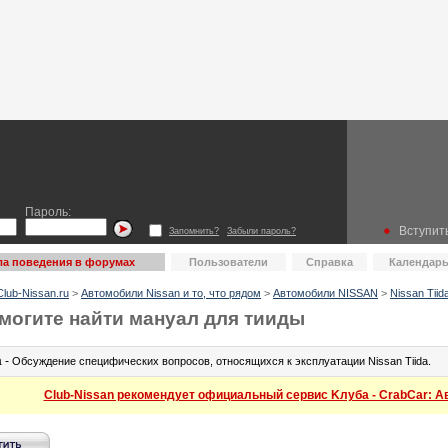
Пароль:
Вступить
Запомнить?
Забыли пароль?
а поведения в форумах
Пользователи
Справка
Календар
lub-Nissan.ru
>
Автомобили Nissan и то, что рядом
>
Автомобили NISSAN
>
Nissan Tiid
могите найти мануал для тииды
a -
Обсуждение специфических вопросов, относящихся к эксплуатации Nissan Tiida.
Club-Nissan рекомендует официальный сервис Kлуба - CrabCar: Авт