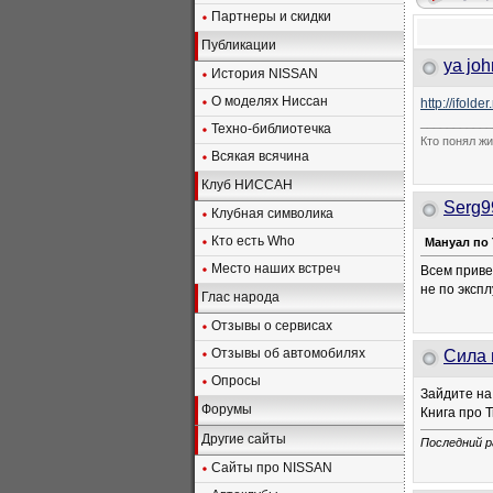
Партнеры и скидки
Публикации
ya joh
История NISSAN
О моделях Ниссан
http://ifold
___________
Техно-библиотечка
Кто понял жи
Всякая всячина
Клуб НИССАН
Serg9
Клубная символика
Кто есть Who
Мануал по
Место наших встреч
Всем приве
не по эксп
Глас народа
Отзывы о сервисах
Отзывы об автомобилях
Сила 
Опросы
Зайдите н
Форумы
Книга про 
Другие сайты
Последний ра
Сайты про NISSAN