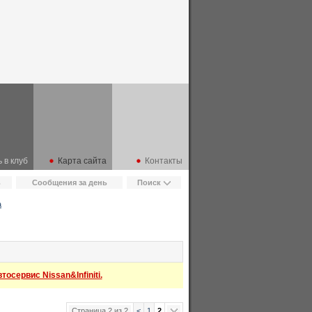
 в клуб
Карта сайта
Контакты
ь
Сообщения за день
Поиск
a
осервис Nissan&Infiniti.
Страница 2 из 2
<
1
2