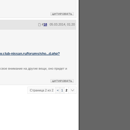
#
18
05.03.2014, 01:20
w.club-nissan.ru/forums/sho...d.php?
свое внимание на другие вещи, оно придет и
Страница 2 из 2
<
1
2