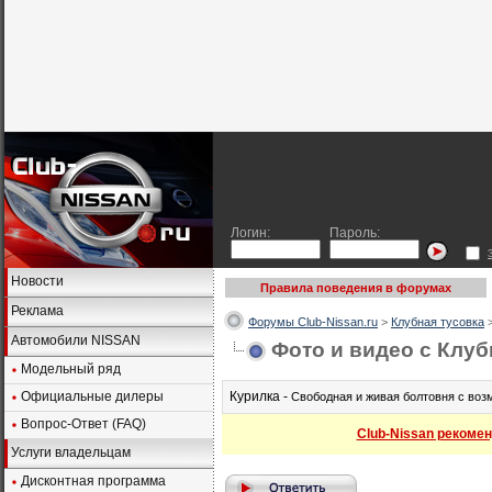
Логин:
Пароль:
Новости
Правила поведения в форумах
Реклама
Форумы Club-Nissan.ru
>
Клубная тусовка
Автомобили NISSAN
Фото и видео с Клу
Модельный ряд
Официальные дилеры
Курилка -
Свободная и живая болтовня с во
Вопрос-Ответ (FAQ)
Club-Nissan рекомен
Услуги владельцам
Дисконтная программа