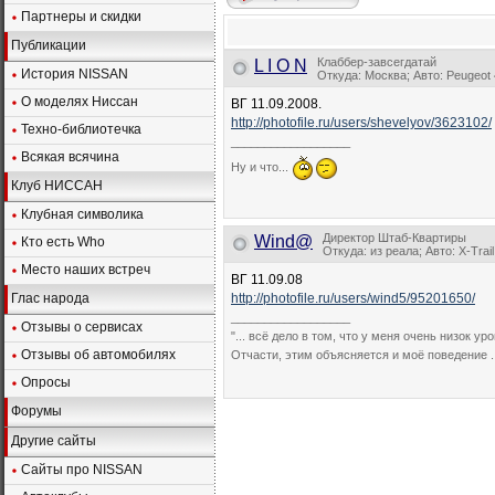
Партнеры и скидки
Публикации
Клаббер-завсегдатай
L I O N
История NISSAN
Откуда: Москва; Авто: Peugeot
О моделях Ниссан
ВГ 11.09.2008.
http://photofile.ru/users/shevelyov/3623102/
Техно-библиотечка
__________________
Всякая всячина
Ну и что...
Клуб НИССАН
Клубная символика
Директор Штаб-Квартиры
Wind@
Кто есть Who
Откуда: из реала; Авто: X-Trai
Место наших встреч
ВГ 11.09.08
Глас народа
http://photofile.ru/users/wind5/95201650/
__________________
Отзывы о сервисах
"... всё дело в том, что у меня очень низок ур
Отзывы об автомобилях
Отчасти, этим объясняется и моё поведение .
Опросы
Форумы
Другие сайты
Сайты про NISSAN