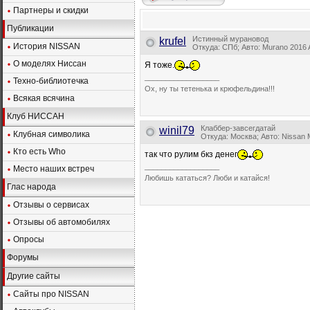
Партнеры и скидки
Публикации
Истинный мурановод
krufel
История NISSAN
Откуда: СПб; Авто: Murano 201
О моделях Ниссан
Я тоже.
__________________
Техно-библиотечка
Ох, ну ты тетенька и крюфельдина!!!
Всякая всячина
Клуб НИССАН
Клаббер-завсегдатай
winil79
Клубная символика
Откуда: Москва; Авто: Nissan
Кто есть Who
так что рулим бкз денег
__________________
Место наших встреч
Любишь кататься? Люби и катайся!
Глас народа
Отзывы о сервисах
Отзывы об автомобилях
Опросы
Форумы
Другие сайты
Сайты про NISSAN