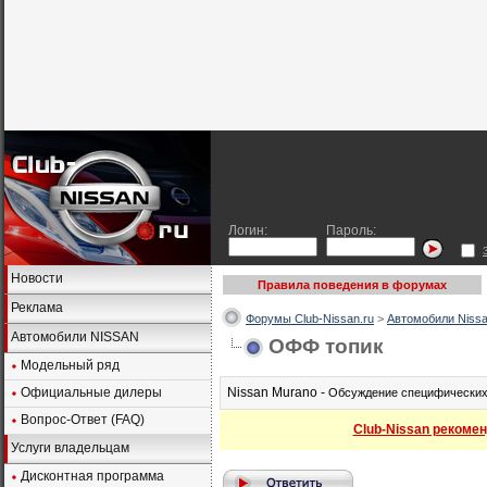
Логин:
Пароль:
Новости
Правила поведения в форумах
Реклама
Форумы Club-Nissan.ru
>
Автомобили Nissa
Автомобили NISSAN
ОФФ топик
Модельный ряд
Официальные дилеры
Nissan Murano -
Обсуждение специфических 
Вопрос-Ответ (FAQ)
Club-Nissan рекомен
Услуги владельцам
Дисконтная программа