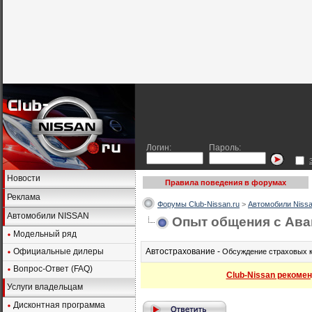
Логин:
Пароль:
Новости
Правила поведения в форумах
Реклама
Форумы Club-Nissan.ru
>
Автомобили Nissa
Автомобили NISSAN
Опыт общения с Ава
Модельный ряд
Официальные дилеры
Автострахование -
Обсуждение страховых к
Вопрос-Ответ (FAQ)
Club-Nissan рекомен
Услуги владельцам
Дисконтная программа