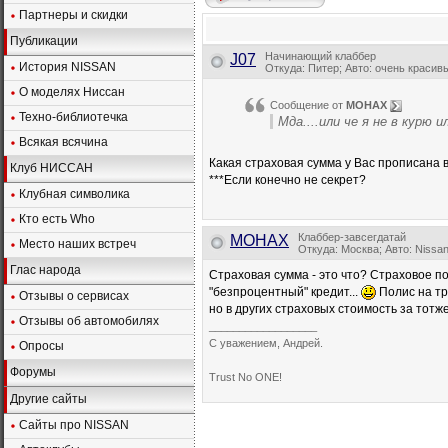
Партнеры и скидки
Публикации
Начинающий клаббер
J07
История NISSAN
Откуда: Питер; Авто: очень красив
О моделях Ниссан
Сообщение от
MOHAX
Техно-библиотечка
Мда....или че я не в курю и
Всякая всячина
Какая страховая сумма у Вас прописана 
Клуб НИССАН
***Если конечно не секрет?
Клубная символика
Кто есть Who
Клаббер-завсегдатай
MOHAX
Место наших встреч
Откуда: Москва; Авто: Nissan
Глас народа
Страховая сумма - это что? Страховое по
"безпроцентный" кредит...
Полис на три
Отзывы о сервисах
но в других страховых стоимость за тотже
Отзывы об автомобилях
__________________
С уважением, Андрей.
Опросы
Форумы
Trust No ONE!
Другие сайты
Сайты про NISSAN