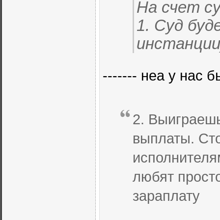
На счет су
1. Суд буд
инстанции
------- неа у нас 
2. Выиграешь
выплаты. Ст
исполнителям
любят просто
зараплату