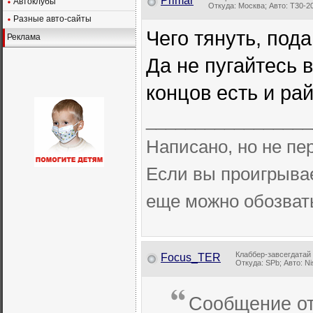
Primar
Автоклубы
Откуда: Москва; Авто: Т30-2
Разные авто-сайты
Чего тянуть, пода
Реклама
Да не пугайтесь в
концов есть и ра
_________________
Написано, но не п
Если вы проигрывае
еще можно обозва
Клаббер-завсегдатай
Focus_TER
Откуда: SPb; Авто: Nis
Сообщение о