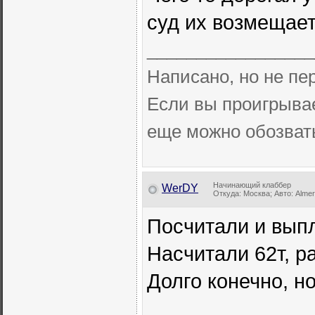
суд их возмещает
_________________
Написано, но не п
Если вы проигрывае
еще можно обозва
Начинающий клаббер
WerDY
Откуда: Москва; Авто: Almera
Посчитали и выпл
Насчитали 62т, р
Долго конечно, н