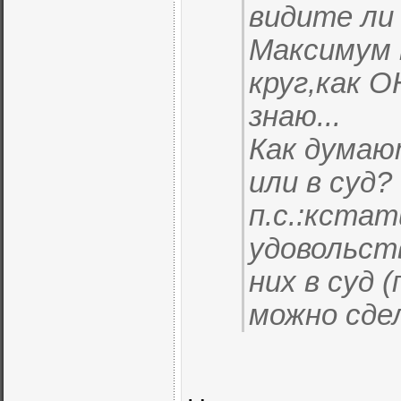
видите ли
Максимум 
круг,как 
знаю...
Как думаю
или в суд?
п.с.:кстат
удовольст
них в суд 
можно сде