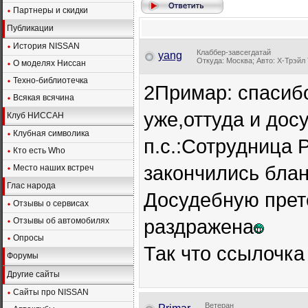
Партнеры и скидки
Публикации
История NISSAN
Клаббер-завсегдатай
yang
Откуда: Москва; Авто: Х-Трэйл Т
О моделях Ниссан
Техно-библиотечка
2Примар: спасибо
Всякая всячина
уже,оттуда и дос
Клуб НИССАН
Клубная символика
п.с.:Сотрудница 
Кто есть Who
закончились блан
Место наших встреч
Глас народа
Досудебную прет
Отзывы о сервисах
раздражена
Отзывы об автомобилях
Опросы
Так что ссылочка
Форумы
Другие сайты
Сайты про NISSAN
Ветеран