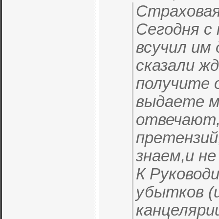
Страховая
Сегодня с
всучил им
сказали жд
получите о
выдаете м
отвечают,
претензий,
знаем,и н
К Руковод
убытков (
канцеляри