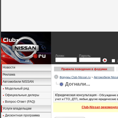
Логин:
Пароль:
Новости
Правила поведения в форумах
Реклама
Форумы Club-Nissan.ru
>
Автомобили Nissa
Автомобили NISSAN
Догнали...
Модельный ряд
Официальные дилеры
Юридическая консультация -
Обсуждение в
учет и ГТО, ДТП, любые другие юридические 
Вопрос-Ответ (FAQ)
Club-Nissan рекоменду
Услуги владельцам
Дисконтная программа