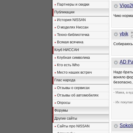
Партнеры и скидки
Vigo2
Публикации
Чико норма
История NISSAN
О моделях Ниссан
Н
ybjk
Техно-библиотечка
О
Всякая всячина
Собираюсь 
Клуб НИССАН
Клубная символика
AD Pa
Кто есть Who
Надо брать
Место наших встреч
воняло фор
Глас народа
безопасно,
___________
Отзывы о сервисах
- Мама, а к
Отзывы об автомобилях
- Их покупае
Опросы
Форумы
Другие сайты
Sokol
Сайты про NISSAN