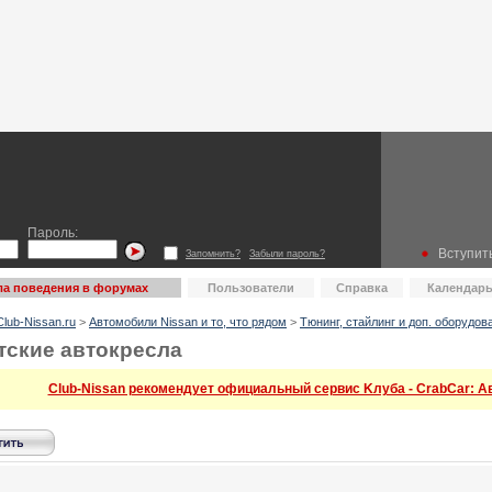
Пароль:
Вступить
Запомнить?
Забыли пароль?
а поведения в форумах
Пользователи
Справка
Календар
lub-Nissan.ru
>
Автомобили Nissan и то, что рядом
>
Тюнинг, стайлинг и доп. оборудов
тские автокресла
Club-Nissan рекомендует официальный сервис Kлуба - CrabCar: Авт