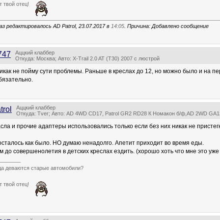
т твой отец!
аз редактировалось AD Patrol, 23.07.2017 в
14:05
. Причина: Добавлено сообщение
Аццкий клаббер
747
Откуда: Москва; Авто: X-Trail 2.0 AT (T30) 2007 с люстрой
икак не пойму сути проблемы. Раньше в креслах до 12, но можно было и на пер
бязательно.
Аццкий клаббер
trol
Откуда: Tver; Авто: AD 4WD CD17, Patrol GR2 RD28 К Номакон б/ф,AD 2WD GA1
сла и прочие адаптеры использовались только если без них никак не пристег
 осталось как было. НО думаю ненадолго. Апетит приходит во время еды.
м до совершенолетия в детских креслах ездить. (хорошо хоть что мне это уже 
_______
уда деваются старые автомобили?
т твой отец!