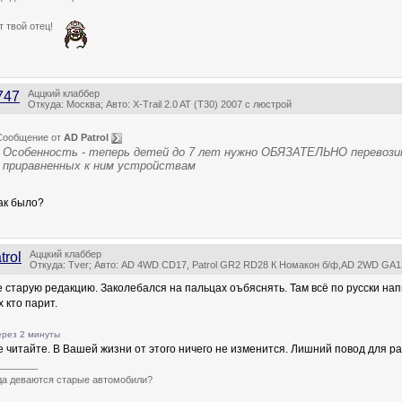
т твой отец!
Аццкий клаббер
747
Откуда: Москва; Авто: X-Trail 2.0 AT (T30) 2007 с люстрой
Сообщение от
AD Patrol
Особенность - теперь детей до 7 лет нужно ОБЯЗАТЕЛЬНО перевозит
приравненных к ним устройствам
ак было?
Аццкий клаббер
trol
Откуда: Tver; Авто: AD 4WD CD17, Patrol GR2 RD28 К Номакон б/ф,AD 2WD GA1
 старую редакцию. Заколебался на пальцах оъбяснять. Там всё по русски нап
 кто парит.
ерез 2 минуты
е читайте. В Вашей жизни от этого ничего не изменится. Лишний повод для р
_______
уда деваются старые автомобили?