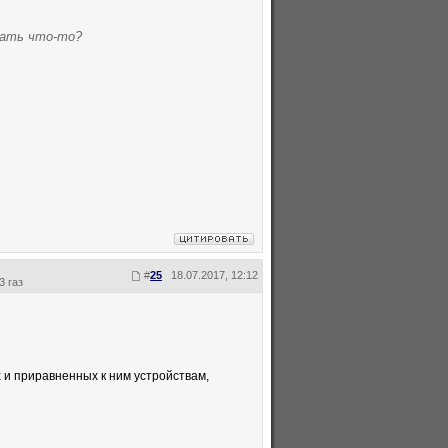
зать что-то?
#
25
18.07.2017, 12:12
3 газ
 и приравненных к ним устройствам,