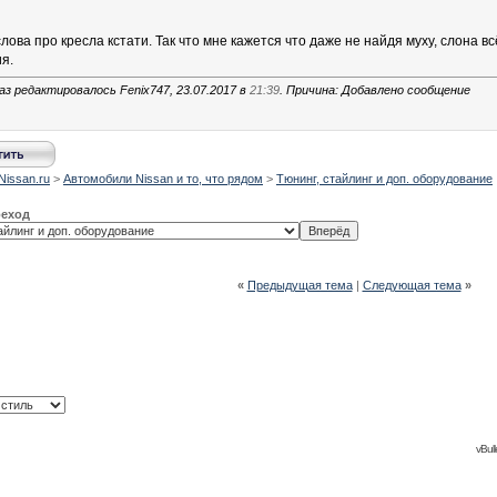
слова про кресла кстати. Так что мне кажется что даже не найдя муху, слона 
я.
аз редактировалось Fenix747, 23.07.2017 в
21:39
. Причина: Добавлено сообщение
Nissan.ru
>
Автомобили Nissan и то, что рядом
>
Тюнинг, стайлинг и доп. оборудование
реход
«
Предыдущая тема
|
Следующая тема
»
vBull