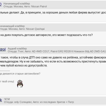
Начинающий клаббер
0
Откуда: Москва; Авто: Nissan Patrol
льные делают. Да, в принципе, за хорошие деньги любая фирма выпустит до
ачинающий клаббер
ткуда: Москва; Авто: Nissan Qashqai
на днях покупать детское автокресло, кто может подсказать что-то?
Аццкий клаббер
trol
Откуда: Tver; Авто: AD 4WD CD17, Patrol GR2 RD28 К Номакон б/ф,AD 2WD GA1
 такое, чтобы в случа ДТП оно само не давило на ребёнка, устойчиво фиксир
мальдегидом. Ну и не забывать, что если есть возможность пристегнуть пра
 чем лубой колхоз из допустройств.
_______
уда деваются старые автомобили?
т твой отец!
ЧСМ
ik
Откуда: only Солнцево; Авто: из последних бритов + Патр