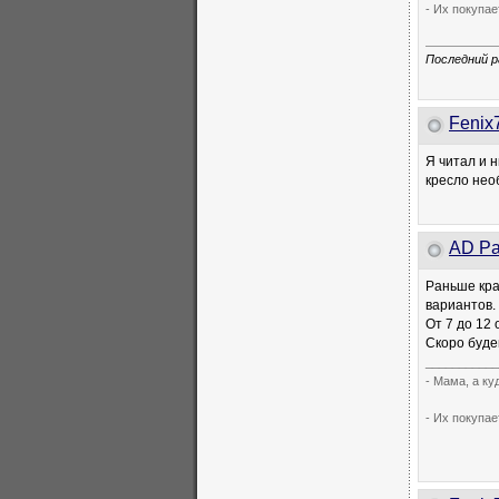
- Их покупае
Последний р
Fenix
Я читал и н
кресло нео
AD Pa
Раньше кра
вариантов.
От 7 до 12
Скоро буде
___________
- Мама, а к
- Их покупае