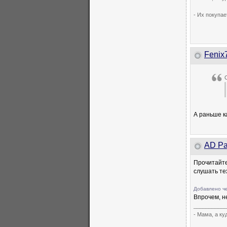
- Их покупае
Fenix
А раньше к
AD Pa
Прочитайте
слушать тех
Добавлено ч
Впрочем, н
___________
- Мама, а к