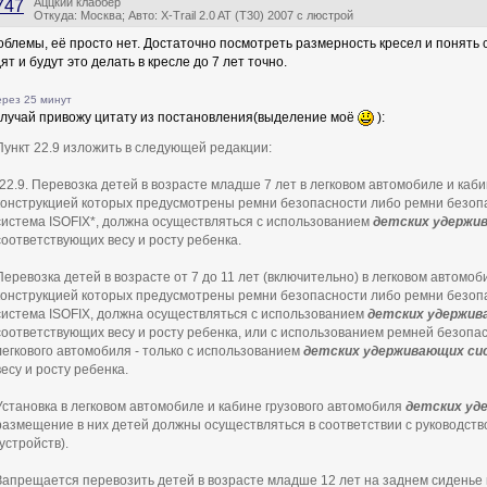
Аццкий клаббер
747
Откуда: Москва; Авто: X-Trail 2.0 AT (T30) 2007 с люстрой
облемы, её просто нет. Достаточно посмотреть размерность кресел и понять ск
ят и будут это делать в кресле до 7 лет точно.
рез 25 минут
случай привожу цитату из постановления(выделение моё
):
Пункт 22.9 изложить в следующей редакции:
"22.9. Перевозка детей в возрасте младше 7 лет в легковом автомобиле и каб
конструкцией которых предусмотрены ремни безопасности либо ремни безоп
система ISOFIX*, должна осуществляться с использованием
детских удержи
соответствующих весу и росту ребенка.
Перевозка детей в возрасте от 7 до 11 лет (включительно) в легковом автомоб
конструкцией которых предусмотрены ремни безопасности либо ремни безоп
система ISOFIX, должна осуществляться с использованием
детских удержив
соответствующих весу и росту ребенка, или с использованием ремней безопа
легкового автомобиля - только с использованием
детских удерживающих си
весу и росту ребенка.
Установка в легковом автомобиле и кабине грузового автомобиля
детских уд
размещение в них детей должны осуществляться в соответствии с руководств
(устройств).
Запрещается перевозить детей в возрасте младше 12 лет на заднем сиденье 