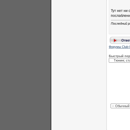
Тут нет ни 
послаблени
Последний р
Форумы Club-
Быстрый пе