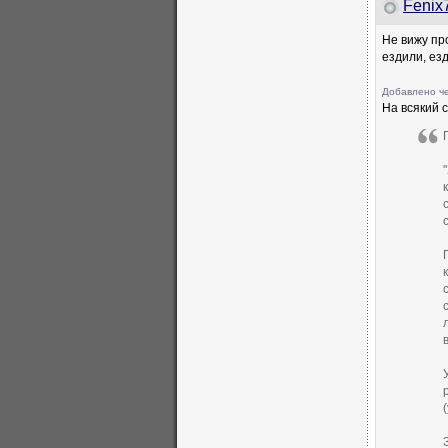
Fenix
Не вижу пр
ездили, езд
Добавлено че
На всякий 