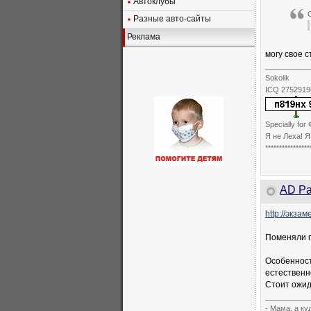
Автоклубы
Разные авто-сайты
Реклама
могу свое с
___________
Sokolik
ICQ 2752919
Specially for 
Я не Леха! Я
****************
AD Pa
http://экза
Поменяли п
Особенност
естественн
Стоит ожид
___________
- Мама, а к