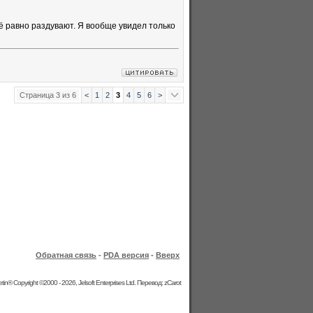
всё равно раздувают. Я вообще увидел только
Страница 3 из 6
<
1
2
3
4
5
6
>
Обратная связь
-
PDA версия
-
Вверх
etin® Copyright ©2000 - 2026, Jelsoft Enterprises Ltd. Перевод: zCarot