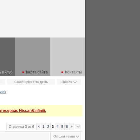
 в клуб
Карта сайта
Контакты
ь
Сообщения за день
Поиск
ание
осервис Nissan&Infiniti.
Страница 3 из 6
<
1
2
3
4
5
6
>
Опции темы