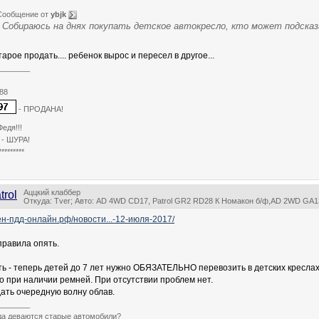
Сообщение от
ybjk
Собираюсь на днях покупать детское автокресло, кто может подска
тарое продать.... ребенок вырос и пересел в другое...
_______
88
- ПРОДАНА!
Федя!!!
 - ШУРА!
*********
Аццкий клаббер
trol
Откуда: Tver; Авто: AD 4WD CD17, Patrol GR2 RD28 К Номакон б/ф,AD 2WD GA1
мен-пдд-онлайн.рф/новости...-12-июля-2017/
равила опять.
ь - теперь детей до 7 лет нужно ОБЯЗАТЕЛЬНО перевозить в детских креслах
о при наличии ремней. При отсутствии проблем нет.
ать очередную волну облав.
_______
уда деваются старые автомобили?