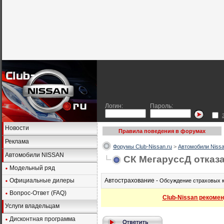
Логин:
Пароль:
Новости
Правила поведения в форумах
Реклама
Форумы Club-Nissan.ru
>
Автомобили Nissa
Автомобили NISSAN
СК МегаруссД отказ
Модельный ряд
Официальные дилеры
Автострахование -
Обсуждение страховых к
Вопрос-Ответ (FAQ)
Club-Nissan рекомен
Услуги владельцам
Дисконтная программа