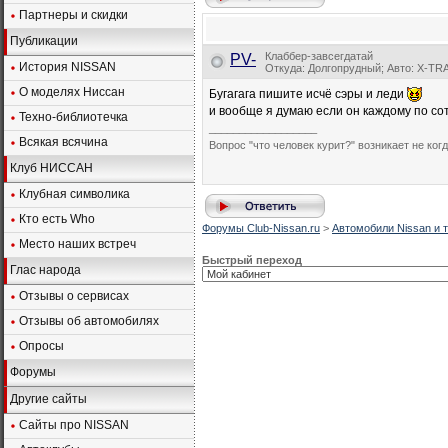
Партнеры и скидки
Публикации
Клаббер-завсегдатай
PV-
История NISSAN
Откуда: Долгопрудный; Авто: X-TRA
О моделях Ниссан
Бугагага пишите исчё сэры и леди
и вообще я думаю если он каждому по со
Техно-библиотечка
__________________
Всякая всячина
Вопрос "что человек курит?" возникает не ког
Клуб НИССАН
Клубная символика
Кто есть Who
Форумы Club-Nissan.ru
>
Автомобили Nissan и т
Место наших встреч
Быстрый переход
Глас народа
Отзывы о сервисах
Отзывы об автомобилях
Опросы
Форумы
Другие сайты
Сайты про NISSAN