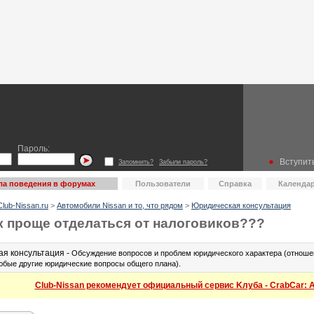
Пароль:
Вступить
Запомнить?
Забыли пароль?
ла поведения в форумах
Пользователи
Справка
Календа
lub-Nissan.ru
>
Автомобили Nissan и то, что рядом
>
Юридическая консультация
к проще отделаться от налоговиков???
я консультация -
Обсуждение вопросов и проблем юридического характера (отношен
юбые другие юридические вопросы общего плана).
Club-Nissan рекомендует официальный сервис Kлуба - CrabCar: Ав