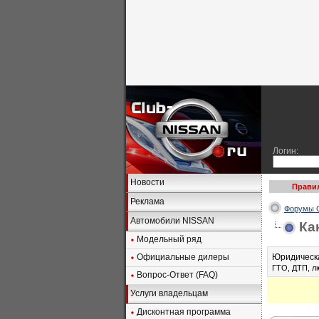
Логин:
Новости
Прави
Реклама
Форумы C
Автомобили NISSAN
Ка
Модельный ряд
Официальные дилеры
Юридическа
ГТО, ДТП, л
Вопрос-Ответ (FAQ)
Услуги владельцам
Дисконтная программа