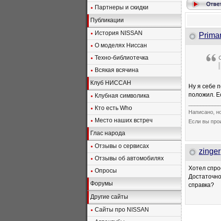
Партнеры и скидки
Публикации
История NISSAN
Prima
О моделях Ниссан
Техно-библиотечка
Всякая всячина
Клуб НИССАН
Ну я себе п
положил. Е
Клубная символика
___________
Кто есть Who
Написано, н
Место наших встреч
Если вы про
Глас народа
Отзывы о сервисах
zinger
Отзывы об автомобилях
Хотел спро
Опросы
Достаточно
Форумы
справка?
Другие сайты
Сайты про NISSAN