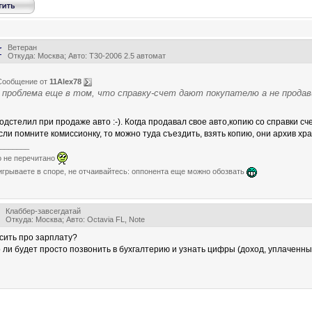
Ветеран
r
Откуда: Москва; Авто: Т30-2006 2.5 автомат
Сообщение от
11Alex78
проблема еще в том, что справку-счет дают покупателю а не продав
одстелил при продаже авто :-). Когда продавал свое авто,копию со справки сч
сли помните комиссионку, то можно туда съездить, взять копию, они архив хра
_______
о не перечитано
игрываете в споре, не отчаивайтесь: оппонента еще можно обозвать
Клаббер-завсегдатай
Откуда: Москва; Авто: Octavia FL, Note
сить про зарплату?
 ли будет просто позвонить в бухгалтерию и узнать цифры (доход, уплаченн