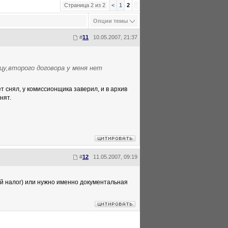
Страница 2 из 2
<
1
2
Опции темы
#
11
10.05.2007, 21:37
цу,второго договора у меня нет
ет снял, у комиссионщика заверил, и в архив
нят.
#
12
11.05.2007, 09:19
ый налог) или нужно именно документальная