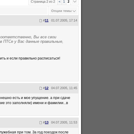
Страница 2 из 2
<
1
2
Опции темы
#
11
01.07.2005, 17:14
оответственно, Вы все свои
 в ПТСе у Вас данные правильные,
рить и если правильно расписаться!
#
12
04.07.2005, 11:45
онешно есть и мое упущение. а при сдаче
ие это заполняли) имени и фамилии...в
#
13
04.07.2005, 11:53
лужебная при том. За год поездок после