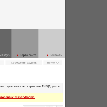
 в клуб
Карта сайта
Контакты
ь
Сообщения за день
Поиск
ия с дилерами и автосервисами, ГИБДД, учет и
осервис Nissan&Infiniti.