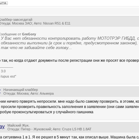
Клаббер-завсегдатай
Откуда: Москва ЗАО; Авто: Nissan R51 & E11
Сообщение от
GreGory
У Вас нет обязанности контролировать работу МОТОТРЭР ГИБДД, с
обязанности выполнили (в срок и порядке, предусмотренном законом),
так что не забивайте себе голову...
о так, но когда отдают документы после регистрации они же просят все прове
_______
 3.0
 lupus est"
Начинающий клаббер
r
Откуда: Москва; Авто: Альмера
нии ничего прверять непросили. мне надо было самому проверить. в этомм, к
 просили проверить правильность заполнения в заявлении (они сами заявлен
робую проконсультироваться у случайного гаишника
Майский Жук.
ay
Откуда: Питер - Жуковский; Авто: Cruze LS HB 1.8AT
а ситуевина 1 в 1. Я ее решил в 5 минут так, как описал выше. Машина была с