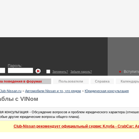
Пароль:
Вступить
Запомнить?
Забыли пароль?
а поведения в форумах
Пользователи
Справка
Календар
lub-Nissan.ru
>
Автомобили Nissan и то, что рядом
>
Юридическая консультация
аблы с VINом
я консультация -
Обсуждение вопросов и проблем юридического характера (отношен
юбые другие юридические вопросы общего плана).
Club-Nissan рекомендует официальный сервис Kлуба - CrabCar: Авт