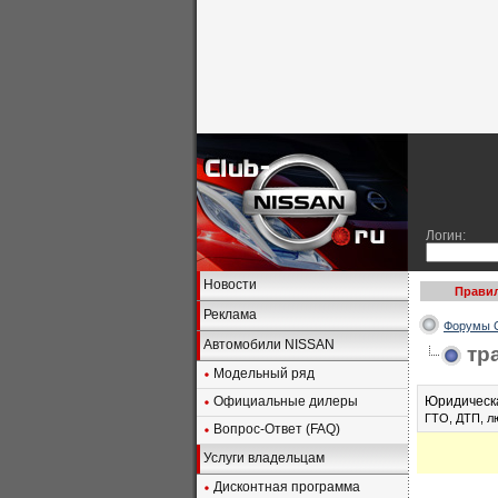
Логин:
Новости
Правил
Реклама
Форумы C
Автомобили NISSAN
тр
Модельный ряд
Официальные дилеры
Юридическа
ГТО, ДТП, л
Вопрос-Ответ (FAQ)
Услуги владельцам
Дисконтная программа