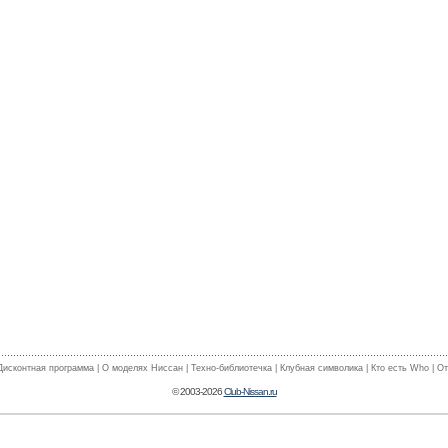
Дисконтная программа
|
О моделях Ниссан
|
Техно-библиотечка
|
Клубная символика
|
Кто есть Who
|
От
© 2003-2026
Club-Nissan.ru