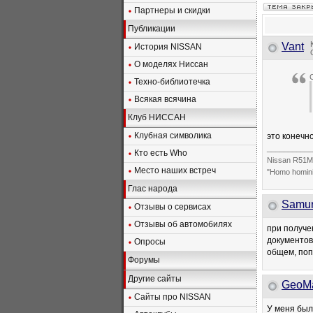
Партнеры и скидки
Публикации
Vant
История NISSAN
О моделях Ниссан
Техно-библиотечка
Всякая всячина
Клуб НИССАН
Клубная символика
это конечн
___________
Кто есть Who
Nissan R51M
Место наших встреч
"Homo homini
Глас народа
Samu
Отзывы о сервисах
Отзывы об автомобилях
при получе
документов
Опросы
общем, поп
Форумы
Другие сайты
GeoM
Сайты про NISSAN
У меня был