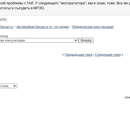
дной проблемы с ГАИ. У следующего "эксплуататора", как я знаю, тоже. Все же
отать) и съездить в МРЭО.
Nissan.ru
>
Автомобили Nissan и то, что рядом
>
Юридическая консультация
реход
«
Предыдущая тема
|
Следующая тема
»
vBull