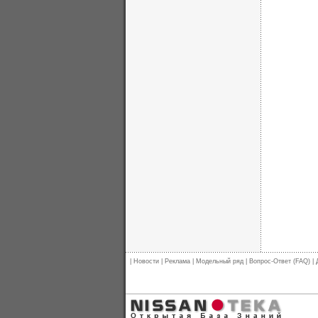
|
Новости
|
Реклама
|
Модельный ряд
|
Вопрос-Ответ (FAQ)
|