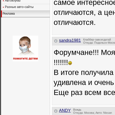
самое интересное
Автоклубы
Разные авто-сайты
отличаются, а це
Реклама
отличаются.
Клаббер-завсегдатай
sandra1981
Откуда: Подольск-Москва
Форумчане!!! Моя
!!!!!!!
В итоге получила
удивлена и очень
Еще раз всем всем
Вождь
ANDY
Откуда: Москва; Авто: Nissan