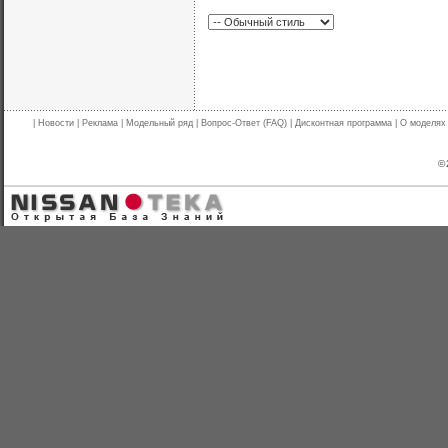
|
Новости
|
Реклама
|
Модельный ряд
|
Вопрос-Ответ (FAQ)
|
Дисконтная программа
|
О моделях
© 