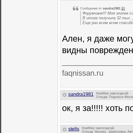
Сообщение от
sandra1981
Форумчане!!! Моя эпопея со
В итоге получила 32 тыс. 
Еще раз всем всем спасибо
Ален, я даже мог
видны повреждени
_________________
faqnissan.ru
Клаббер-завсегдатай
sandra1981
Откуда: Подольск-Москва
ок, я за!!!!! хот
Клаббер-завсегдатай
stells
Откуда: Москва , Шаболовка; Ав