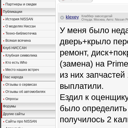
Партнеры и скидки
Публикации
Клаббер-завсегдатай
klexey
История NISSAN
Откуда: Москва; Авто: Nissan P
О моделях Ниссан
У меня было нед
Техно-библиотечка
дверь+крыло пере
Всякая всячина
Клуб НИССАН
ремонт, диск+пок
Клубная символика
(замена) на Prime
Кто есть Who
Место наших встреч
из них запчастей 
Глас народа
выплатили.
Отзывы о сервисах
Отзывы об автомобилях
Ездил к оценщику
Опросы
было определить 
Форумы
Другие сайты
получилось 2 кал
Сайты про NISSAN