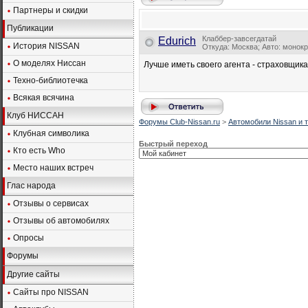
Партнеры и скидки
Публикации
Клаббер-завсегдатай
Edurich
История NISSAN
Откуда: Москва; Авто: монок
О моделях Ниссан
Лучше иметь своего агента - страховщика
Техно-библиотечка
Всякая всячина
Клуб НИССАН
Форумы Club-Nissan.ru
>
Автомобили Nissan и т
Клубная символика
Быстрый переход
Кто есть Who
Место наших встреч
Глас народа
Отзывы о сервисах
Отзывы об автомобилях
Опросы
Форумы
Другие сайты
Сайты про NISSAN