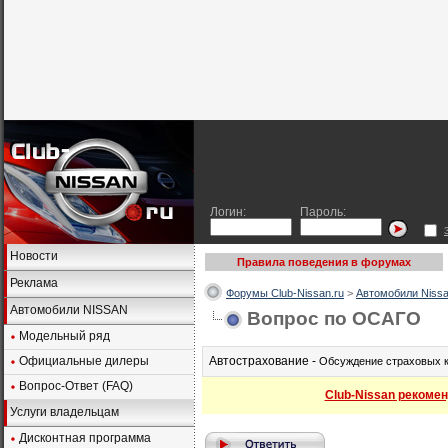
Логин:
Пароль:
Новости
Правила поведения в форумах
Реклама
Форумы Club-Nissan.ru
>
Автомобили Nissa
Автомобили NISSAN
Вопрос по ОСАГО
Модельный ряд
Официальные дилеры
Автострахование -
Обсуждение страховых к
Вопрос-Ответ (FAQ)
Club-Nissan рекомен
Услуги владельцам
Дисконтная программа