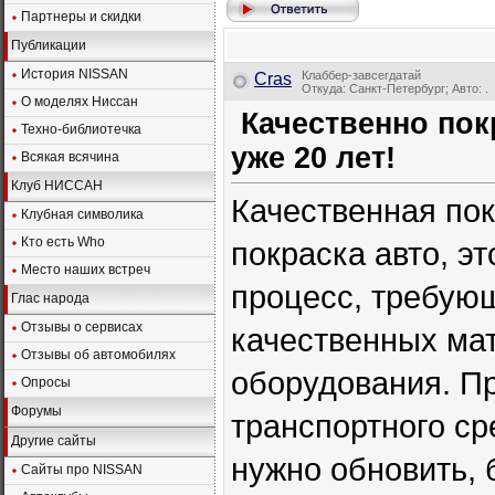
Партнеры и скидки
Публикации
История NISSAN
Клаббер-завсегдатай
Cras
Откуда: Санкт-Петербург; Авто: .
О моделях Ниссан
Качественно покр
Техно-библиотечка
уже 20 лет!
Всякая всячина
Клуб НИССАН
Качественная по
Клубная символика
Кто есть Who
покраска авто, э
Место наших встреч
процесс, требую
Глас народа
Отзывы о сервисах
качественных ма
Отзывы об автомобилях
оборудования. П
Опросы
Форумы
транспортного ср
Другие сайты
нужно обновить, 
Сайты про NISSAN