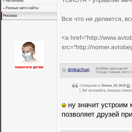
Автоклубы
Разные авто-сайты
Реклама
Все что не делается, все..
<a href="http://www.avto
src="http://nomer.avtob
Клаббер-завсегдатай
dmkachan
Откуда: Самара; Авто: G
Сообщение от
Diman_63_RUS
да! осталось только тачко
ну значит устроим 
позволяет друзей при