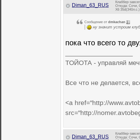
Клаббер-завсе
Diman_63_RUS
Откуда: Сочи,
X6 35d(340л.с.
Сообщение от
dmkachan
ну значит устроим клуб
пока что всего то дв
__________________
ТОЙОТА - управляй мечто
Все что не делается, все..
<a href="http://www.avto
src="http://nomer.avtob
Клаббер-завсе
Diman_63_RUS
Откуда: Сочи,