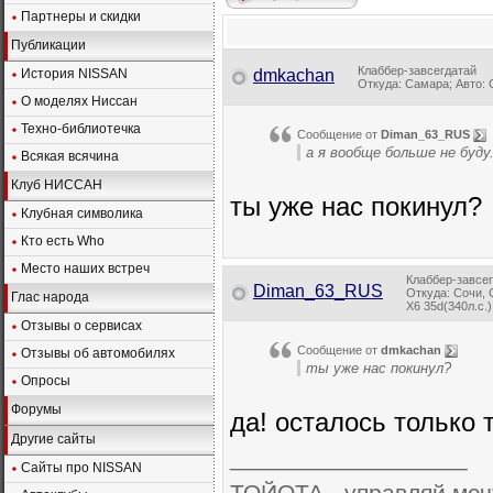
Партнеры и скидки
Публикации
Клаббер-завсегдатай
История NISSAN
dmkachan
Откуда: Самара; Авто: G
О моделях Ниссан
Техно-библиотечка
Сообщение от
Diman_63_RUS
а я вообще больше не буду
Всякая всячина
Клуб НИССАН
ты уже нас покинул?
Клубная символика
Кто есть Who
Место наших встреч
Клаббер-завсе
Diman_63_RUS
Откуда: Сочи,
Глас народа
X6 35d(340л.с.
Отзывы о сервисах
Сообщение от
dmkachan
Отзывы об автомобилях
ты уже нас покинул?
Опросы
Форумы
да! осталось только 
Другие сайты
__________________
Сайты про NISSAN
ТОЙОТА - управляй мечто