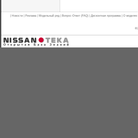
|
Новости
|
Реклама
|
Модельный ряд
|
Вопрос-Ответ (FAQ)
|
Дисконтная программа
|
О моделях
© 