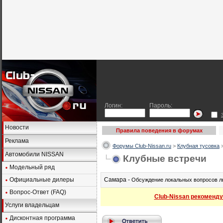
Логин:
Пароль:
Новости
Правила поведения в форумах
Реклама
Форумы Club-Nissan.ru
>
Клубная тусовка
Автомобили NISSAN
Клубные встречи
Модельный ряд
Официальные дилеры
Самара -
Обсуждение локальных вопросов лю
Вопрос-Ответ (FAQ)
Club-Nissan рекоменду
Услуги владельцам
Дисконтная программа