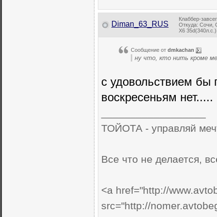
Клаббер-завсе
Diman_63_RUS
Откуда: Сочи,
X6 35d(340л.с.
Сообщение от
dmkachan
ну что, кто нить кроме м
с удовольствием бы п
воскресеньям нет.....
__________________
ТОЙОТА - управляй мечто
Все что не делается, все..
<a href="http://www.avto
src="http://nomer.avtob