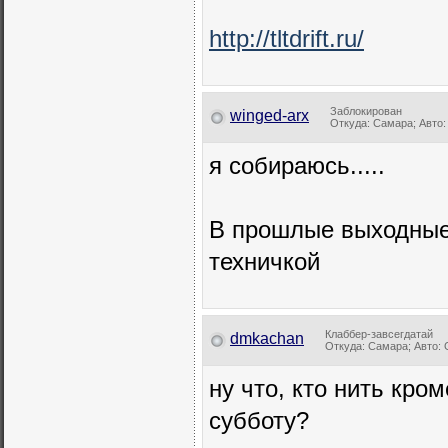
http://tltdrift.ru/
Заблокирован
winged-arx
Откуда: Самара; Авто:
я собираюсь.....
В прошлые выходные т
техничкой
Клаббер-завсегдатай
dmkachan
Откуда: Самара; Авто: G
ну что, кто нить кро
субботу?