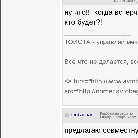
X6 35d(340л.с.
ну что!!! когда встер
кто будет?!
__________________
ТОЙОТА - управляй мечто
Все что не делается, все..
<a href="http://www.avto
src="http://nomer.avtob
Клаббер-завсегдатай
dmkachan
Откуда: Самара; Авто: G
предлагаю совместн