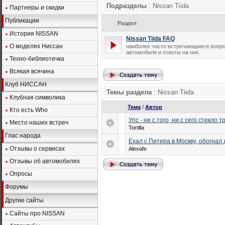
Подразделы
: Nissan Tiida
Партнеры и скидки
Публикации
Раздел
История NISSAN
Nissan Tiida FAQ
О моделях Ниссан
наиболее часто встречающиеся вопро
автомобиля и ответы на них.
Техно-библиотечка
Всякая всячина
Клуб НИССАН
Темы раздела
: Nissan Tiida
Клубная символика
Тема
/
Автор
Кто есть Who
Упс - ни с того, ни с сего стекло 
Место наших встреч
Tortilla
Глас народа
Ехал с Питера в Москву, обогнал 
Отзывы о сервисах
Alexafe
Отзывы об автомобилях
Опросы
Форумы
Другие сайты
Сайты про NISSAN