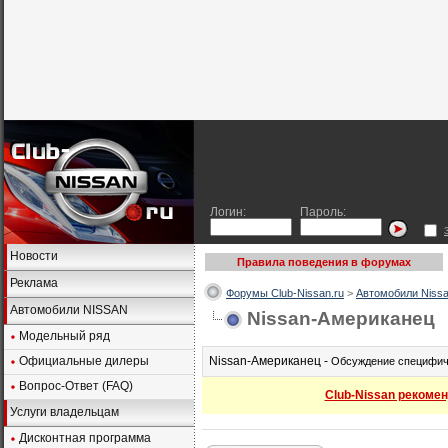
Логин:
Пароль:
Новости
Правила поведения в форумах
Реклама
Форумы Club-Nissan.ru
>
Автомобили Nissa
Автомобили NISSAN
Nissan-Американец
Модельный ряд
Официальные дилеры
Nissan-Американец -
Обсуждение специфиче
Вопрос-Ответ (FAQ)
Club-Nissan рекомен
Услуги владельцам
Дисконтная программа