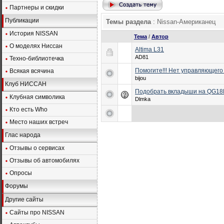
Партнеры и скидки
Публикации
Темы раздела
: Nissan-Американец
История NISSAN
Тема
/
Автор
О моделях Ниссан
Altima L31
AD81
Техно-библиотечка
Помогите!!! Нет управляющего
Всякая всячина
bijou
Клуб НИССАН
Подобрать вкладыши на QG18
Клубная символика
Dlmka
Кто есть Who
Место наших встреч
Глас народа
Отзывы о сервисах
Отзывы об автомобилях
Опросы
Форумы
Другие сайты
Сайты про NISSAN