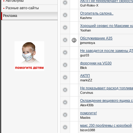
Автоклубы
АКПП не переключает скорост
Guf-Rolex-X
Разные авто-сайты
Отопитель салона..
Реклама
Kashmv
Хороший сервис по Максиме на
Yuohan
Обслуживание А35
jpmontoya
Не заводится после замены 
guz03
форсунки на VG30
Blick
АКПП
markiZZ
Не показывает расход топлива
Corvinus
Охлаждение вещевого ящика с
Alex430b
помогите!
Maslos
макс J30 проблемы с коробкой
bizon1088