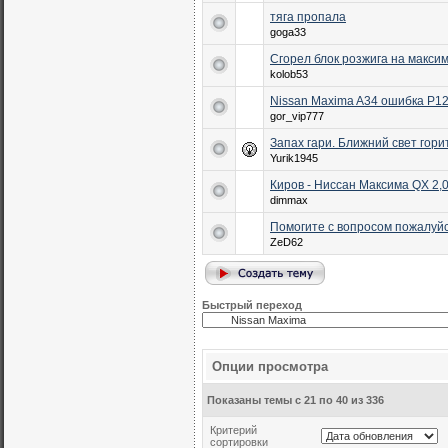
тяга пропала
goga33
Сгорел блок розжига на максим
kolob53
Nissan Maxima A34 ошибка P1
gor_vip777
Запах гари. Ближний свет горит
Yurik1945
Киров - Ниссан Максима QX 2,0 
dimmax
Помогите с вопросом пожалуй
ZeD62
Быстрый переход
Опции просмотра
Показаны темы с 21 по 40 из 336
Критерий
сортировки