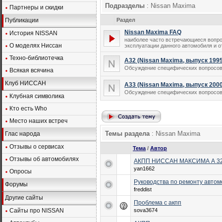
Подразделы
: Nissan Maxima
Партнеры и скидки
Публикации
Раздел
Nissan Maxima FAQ
История NISSAN
наиболее часто встречающиеся вопр
О моделях Ниссан
эксплуатации данного автомобиля и о
Техно-библиотечка
A32 (Nissan Maxima, выпуск 1995-
Обсуждение специфических вопросов,
Всякая всячина
Клуб НИССАН
A33 (Nissan Maxima, выпуск 2000-
Обсуждение специфических вопросов,
Клубная символика
Кто есть Who
Место наших встреч
Темы раздела
: Nissan Maxima
Глас народа
Отзывы о сервисах
Тема
/
Автор
Отзывы об автомобилях
АКПП НИССАН МАКСИМА А 3
yan1662
Опросы
Руководства по ремонту авто
Форумы
freddist
Другие сайты
Проблема с акпп
Сайты про NISSAN
sova3674