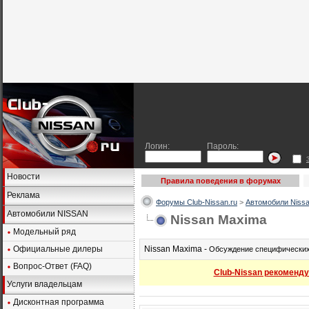
Логин:
Пароль:
Новости
Правила поведения в форумах
Реклама
Форумы Club-Nissan.ru
>
Автомобили Nissa
Автомобили NISSAN
Nissan Maxima
Модельный ряд
Официальные дилеры
Nissan Maxima -
Обсуждение специфических 
Вопрос-Ответ (FAQ)
Club-Nissan рекоменду
Услуги владельцам
Дисконтная программа