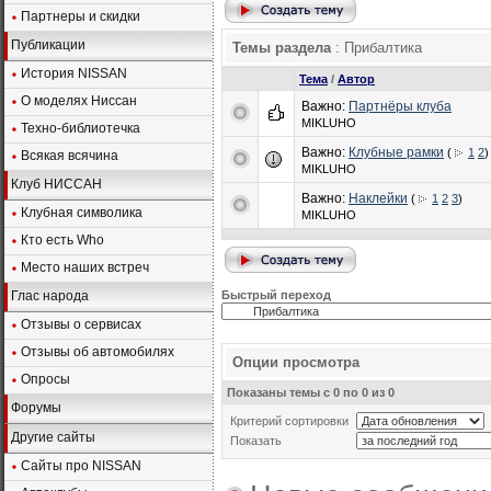
Партнеры и скидки
Публикации
Темы раздела
: Прибалтика
История NISSAN
Тема
/
Автор
О моделях Ниссан
Важно:
Партнёры клуба
MIKLUHO
Техно-библиотечка
Важно:
Клубные рамки
(
1
2
)
Всякая всячина
MIKLUHO
Клуб НИССАН
Важно:
Наклейки
(
1
2
3
)
Клубная символика
MIKLUHO
Кто есть Who
Место наших встреч
Глас народа
Быстрый переход
Отзывы о сервисах
Отзывы об автомобилях
Опции просмотра
Опросы
Показаны темы с 0 по 0 из 0
Форумы
Критерий сортировки
Другие сайты
Показать
Сайты про NISSAN