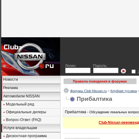
Логин:
Пароль:
Новости
Правила поведения в форумах
Реклама
Форумы Club-Nissan.ru
>
Клубная тусовка
Автомобили NISSAN
Прибалтика
Модельный ряд
Официальные дилеры
Прибалтика -
Обсуждение локальных вопрос
Вопрос-Ответ (FAQ)
Club-Nissan рекоменд
Услуги владельцам
Дисконтная программа