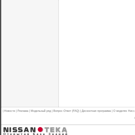
|
Новости
|
Реклама
|
Модельный ряд
|
Вопрос-Ответ (FAQ)
|
Дисконтная программа
|
О моделях Нисс