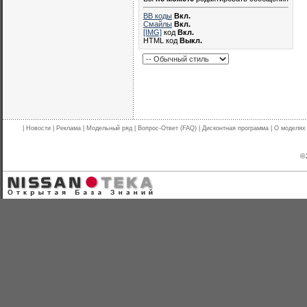
BB коды
Вкл.
Смайлы
Вкл.
[IMG]
код
Вкл.
HTML код
Выкл.
|
Новости
|
Реклама
|
Модельный ряд
|
Вопрос-Ответ (FAQ)
|
Дисконтная программа
|
О моделях
© 