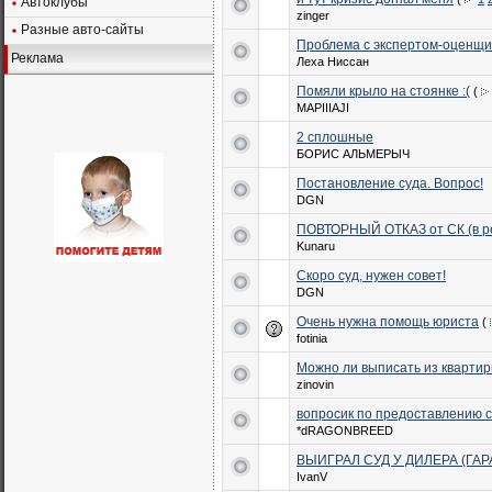
Автоклубы
zinger
Разные авто-сайты
Проблема с экспертом-оценщи
Реклама
Леха Ниссан
Помяли крыло на стоянке :(
(
MAPIIIAJI
2 сплошные
БОРИС АЛЬМЕРЫЧ
Постановление суда. Вопрос!
DGN
ПОВТОРНЫЙ ОТКАЗ от СК (в ре
Kunaru
Скоро суд, нужен совет!
DGN
Очень нужна помощь юриста
(
fotinia
Можно ли выписать из кварти
zinovin
вопросик по предоставлению 
*dRAGONBREED
ВЫИГРАЛ СУД У ДИЛЕРА (ГА
IvanV