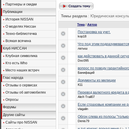
Партнеры и скидки
Публикации
Темы раздела
: Юридическая консул
История NISSAN
Тема
/
Автор
О моделях Ниссан
Постановка на учет.
Техно-библиотечка
kop18
Всякая всячина
Что под этим подразумеваетс
Клуб НИССАН
латыш
Клубная символика
как действовать в данной ситу
Doc095
Кто есть Who
вопрос по поводу гарантийног
Место наших встреч
Банифаций
Глас народа
Документы из милиции
К11
Отзывы о сервисах
Отзывы об автомобилях
Перевод валютного кредита в
AleX-Trail07
Опросы
Если страховые компании не 
Форумы
vlagalin
Другие сайты
Обгон слева из полосы "только 
Denis79
Сайты про NISSAN
и тут кризис догнал меня
(
1